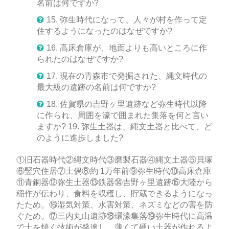
名前は何ですか?
15. 弥生時代になって、人々が村を作って定
住するようになったのはなぜですか?
16. 高床倉庫が、地面よりも高いところに作
られたのはなぜですか?
17. 現在の青森市で発掘された、縄文時代の
最大級の遺跡の名前は何ですか?
18. 佐賀県の吉野ヶ里遺跡など弥生時代以降
に作られ、周囲を濠で囲まれた集落を何と言い
ますか? 19. 弥生土器は、縄文土器と比べて、ど
のように進歩しました?
①旧石器時代②縄文時代③磨製石器④縄文土器⑤貝塚
⑥竪穴住居⑦土偶⑧約 1万年前⑨弥生時代⑩高床倉庫
⑪青銅器⑫弥生土器⑬鉄器⑭吉野ヶ里遺跡⑮大陸から
稲作が伝わり、食料を収穫し、貯蔵できるようになっ
たため。⑯湿気対策、水害対策、ネズミなどの害を防
ぐため。⑰三内丸山遺跡⑱環濠集落⑲弥生時代に高温
で土を焼く技術が発達し、薄くて硬い土器が作れるよ