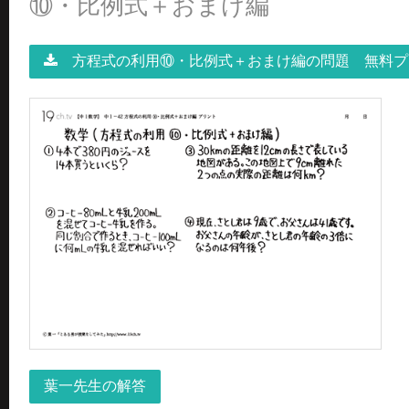
⑩・比例式＋おまけ編
方程式の利用⑩・比例式＋おまけ編の問題 無料
葉一先生の解答