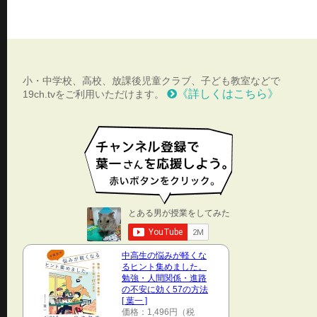
小・中学校、高校、放課後児童クラブ、子ども教室などで
《詳しくはこちら》
19ch.tvをご利用いただけます。
中高生の悩みが軽くな
るヒント集めました。
勉強・人間関係・進路
の不安に効く57の方法
[ 葉一 ]
価格：1,496円（税