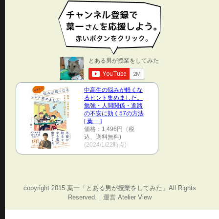
中高生の悩みが軽くな
るヒント集めました。
勉強・人間関係・進路
の不安に効く57の方法
[ 葉一 ]
価格：1,496円（税
込、送料無料)
(2024/1/22時点)
copyright 2015 葉一「とある男が授業をしてみた」All Rights
Reserved.｜運営 Atelier View