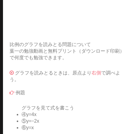
比例のグラフを読みとる問題について
葉一の勉強動画と無料プリント（ダウンロード印刷）
で何度でも勉強できます。
グラフを読みとるときは、原点より
右側
で調べよ
う。
例題
グラフを見て式を書こう
④y=4x
⑤y=−2x
⑥y=x