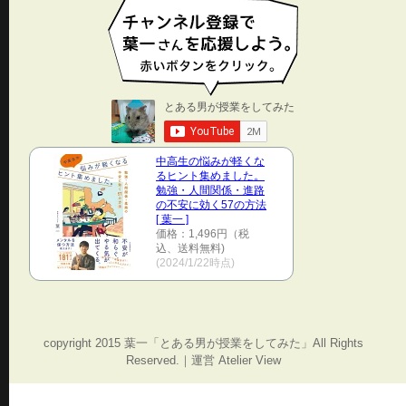
中高生の悩みが軽くな
るヒント集めました。
勉強・人間関係・進路
の不安に効く57の方法
[ 葉一 ]
価格：1,496円（税
込、送料無料)
(2024/1/22時点)
copyright 2015 葉一「とある男が授業をしてみた」All Rights
Reserved.｜運営 Atelier View