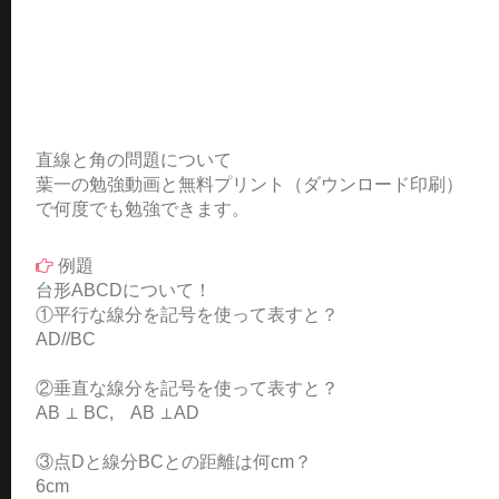
直線と角の問題について
葉一の勉強動画と無料プリント（ダウンロード印刷）
で何度でも勉強できます。
例題
台形ABCDについて！
①平行な線分を記号を使って表すと？
AD//BC
②垂直な線分を記号を使って表すと？
AB ⊥ BC, AB ⊥AD
③点Dと線分BCとの距離は何cm？
6cm