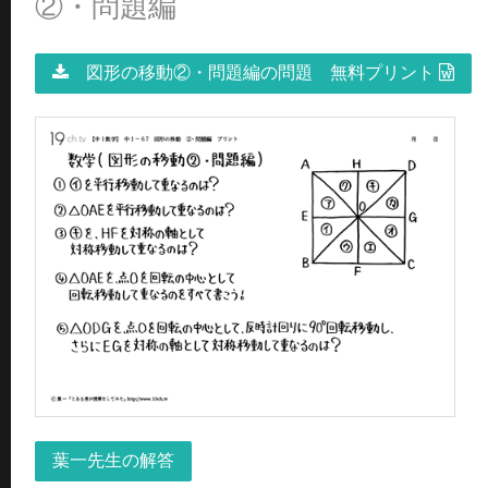
②・問題編
図形の移動②・問題編の問題 無料プリント
葉一先生の解答