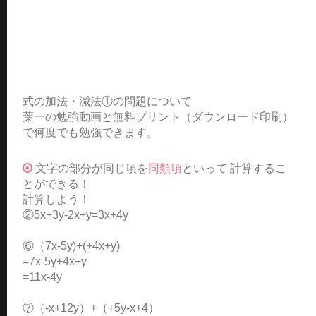
式の加法・減法①の問題について
葉一の勉強動画と無料プリント（ダウンロード印刷）
で何度でも勉強できます。
文字の部分が同じ項を
同類項
といって 計算するこ
とができる！
計算しよう！
②5x+3y-2x+y=3x+4y
⑥（7x-5y)+(+4x+y)
=7x-5y+4x+y
=11x-4y
⑦（-x+12y）+（+5y-x+4）