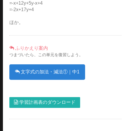
=-x+12y+5y-x+4
=-2x+17y+4
ほか。
ふりかえり案内
つまづいたら、この単元を復習しよう。
文字式の加法・減法①｜中1
学習計画表のダウンロード