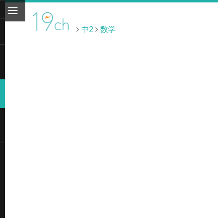
中2
数学
ト