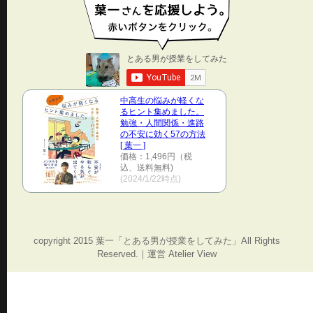
中高生の悩みが軽くな
るヒント集めました。
勉強・人間関係・進路
の不安に効く57の方法
[ 葉一 ]
価格：1,496円（税
込、送料無料)
(2024/1/22時点)
copyright 2015 葉一「とある男が授業をしてみた」All Rights
Reserved.｜運営 Atelier View