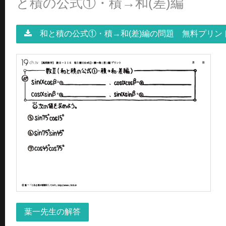
と積の公式①・積→和(差)編
和と積の公式①・積→和(差)編の問題 無料プリン
葉一先生の解答