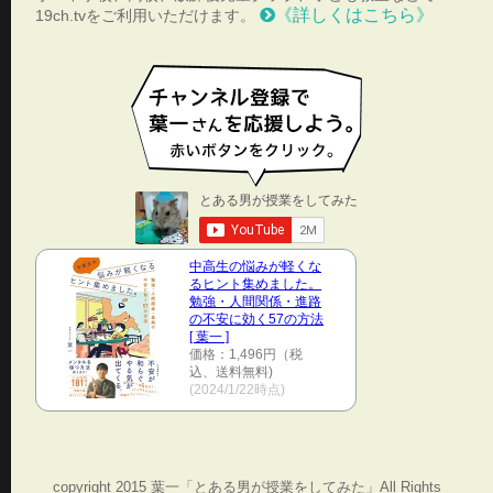
《詳しくはこちら》
19ch.tvをご利用いただけます。
中高生の悩みが軽くな
るヒント集めました。
勉強・人間関係・進路
の不安に効く57の方法
[ 葉一 ]
価格：1,496円（税
込、送料無料)
(2024/1/22時点)
copyright 2015 葉一「とある男が授業をしてみた」All Rights