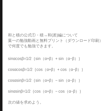
和と積の公式①・積→和(差)編について
葉一の勉強動画と無料プリント（ダウンロード印刷）
で何度でも勉強できます。
sinαcosβ=1/2｛sin（α+β）+ sin（α−β）｝
cosαcosβ=1/2｛cos（α+β）+ cos（α−β）｝
cosαsinβ=1/2｛sin（α+β）− sin（α−β）｝
sinαsinβ=1/2｛cos（α+β）− cos（α−β）｝
次の値を求めよう。