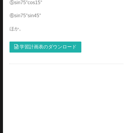
⑤sin75°cos15°
⑥sin75°sin45°
ほか。
学習計画表のダウンロード