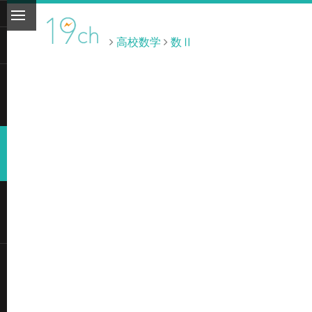
高校数学
数Ⅱ
ト