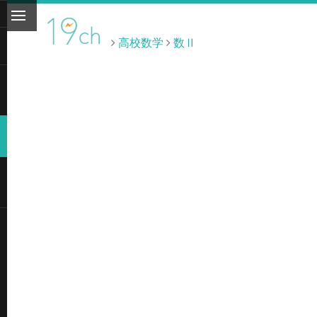
高校数学
数Ⅱ
ト