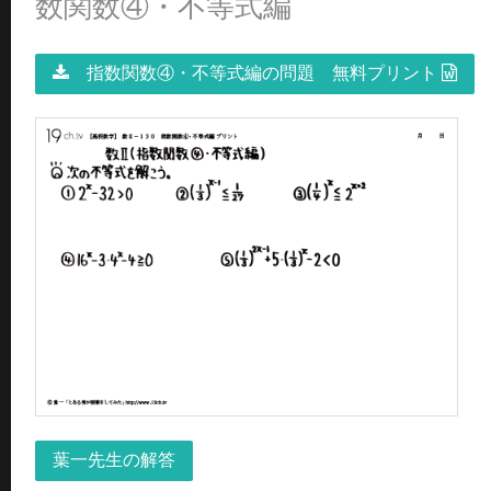
数関数④・不等式編
指数関数④・不等式編の問題 無料プリント
葉一先生の解答