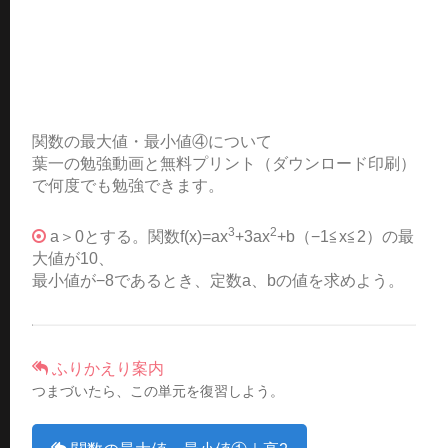
関数の最大値・最小値④について
葉一の勉強動画と無料プリント（ダウンロード印刷）
で何度でも勉強できます。
3
2
a＞0とする。関数f(x)=ax
+3ax
+b（−1≦x≦2）の最
大値が10、
最小値が−8であるとき、定数a、bの値を求めよう。
ふりかえり案内
つまづいたら、この単元を復習しよう。