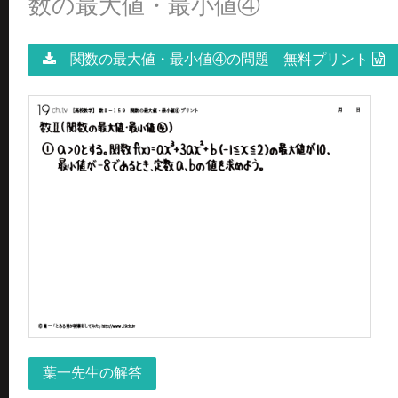
数の最大値・最小値④
関数の最大値・最小値④の問題 無料プリント
葉一先生の解答