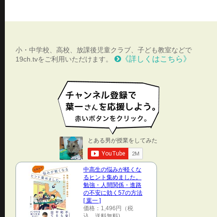
小・中学校、高校、放課後児童クラブ、子ども教室などで
《詳しくはこちら》
19ch.tvをご利用いただけます。
中高生の悩みが軽くな
るヒント集めました。
勉強・人間関係・進路
の不安に効く57の方法
[ 葉一 ]
価格：1,496円（税
込、送料無料)