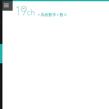
高校数学
数Ⅱ
ト