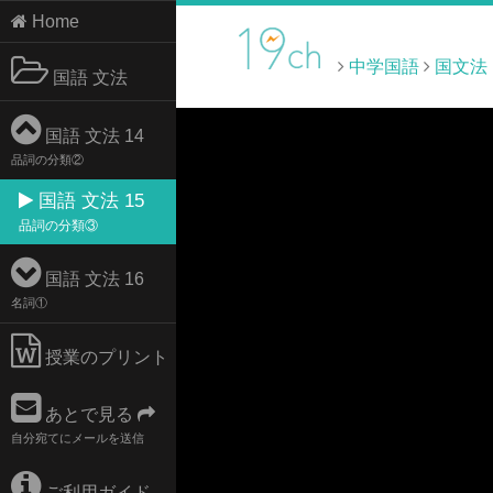
Home
中学国語
国文法
国語 文法
国語 文法 14
品詞の分類②
国語 文法 15
品詞の分類③
国語 文法 16
名詞①
授業のプリント
あとで見る
自分宛てにメールを送信
ご利用ガイド