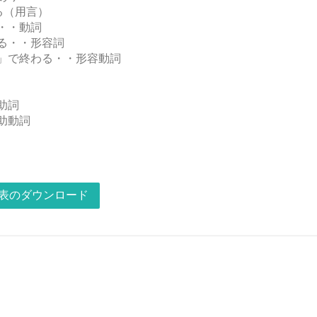
る（用言）
・・動詞
る・・形容詞
」で終わる・・形容動詞
助詞
助動詞
表のダウンロード