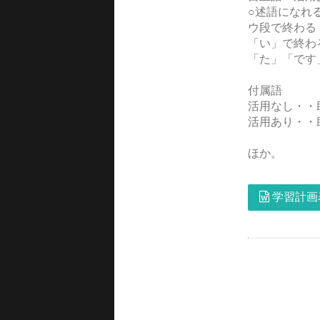
○述語になれ
ウ段で終わる
「い」で終わ
「た」「です
付属語
活用なし・・
活用あり・・
ほか。
学習計画