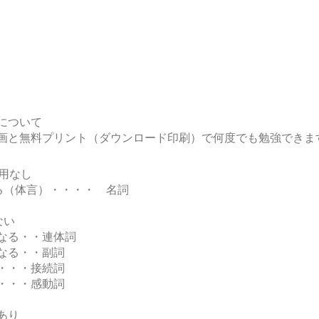
について
画と無料プリント（ダウンロード印刷）で何度でも勉強できま
活用なし
る（体言）・・・・ 名詞
れない
なる・・連体詞
なる・・副詞
・・・接続詞
・・・感動詞
あり