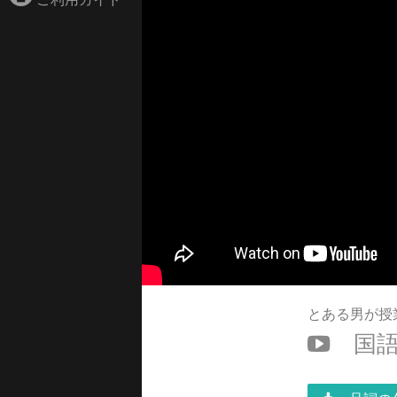
とある男が授
国語 