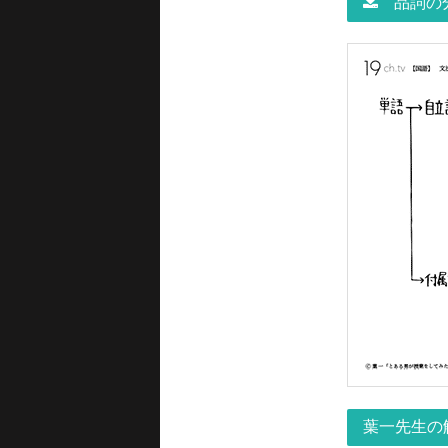
品詞の分
葉一先生の