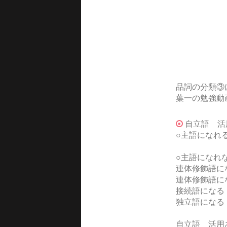
品詞の分類③
葉一の勉強動
自立語 
○主語になれ
○主語にな
連体修飾語に
連体修飾語に
接続語になる
独立語になる
自立語 活用