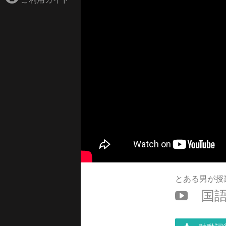
とある男が授
国語 