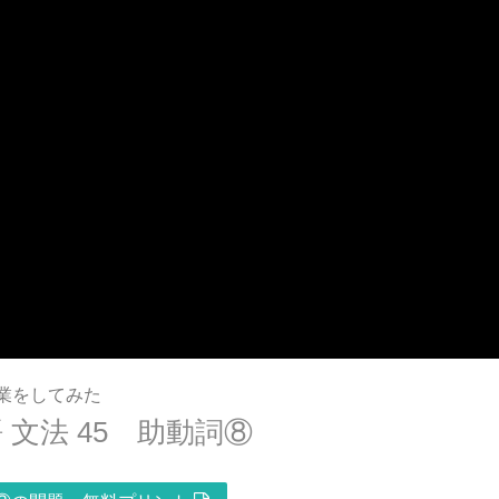
業をしてみた
文法 45 助動詞⑧