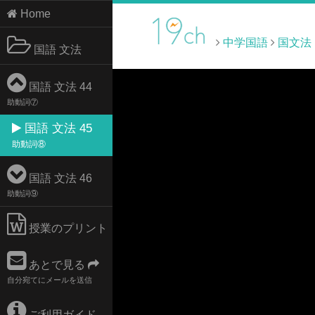
Home
中学国語
国文法
国語 文法
国語 文法 44
助動詞⑦
国語 文法 45
助動詞⑧
国語 文法 46
助動詞⑨
授業のプリント
あとで見る
自分宛てにメールを送信
ご利用ガイド