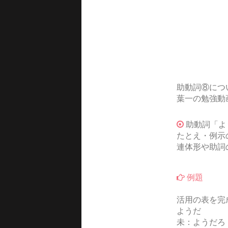
助動詞⑧につ
葉一の勉強動
助動詞「よ
たとえ・例示
連体形や助詞
例題
活用の表を完
ようだ
未：ようだろ