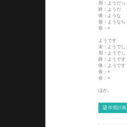
用：ようだっ
終：ようだ
体：ような
仮：ようなら
命：×
ようです
未：ようでし
用：ようでし
終：ようです
体：ようです
仮：×
命：×
ほか。
学習計画