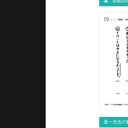
助動詞⑧
葉一先生の