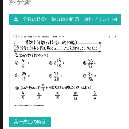
約分編
分数の技②・ 約分編の問題 無料プリント
葉一先生の解答