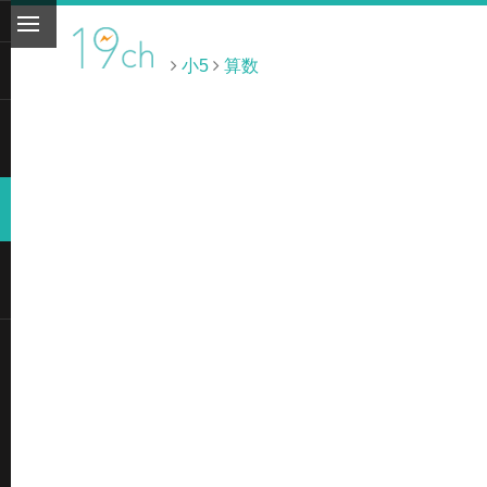
小5
算数
ト