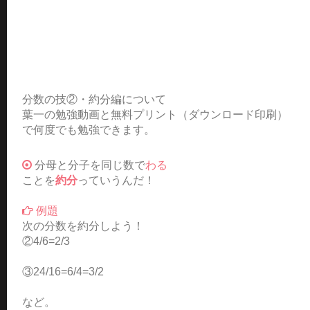
分数の技②・約分編について
葉一の勉強動画と無料プリント（ダウンロード印刷）
で何度でも勉強できます。
分母と分子を同じ数で
わる
ことを
約分
っていうんだ！
例題
次の分数を約分しよう！
②4/6=2/3
③24/16=6/4=3/2
など。