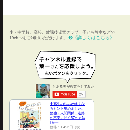
小・中学校、高校、放課後児童クラブ、子ども教室などで
《詳しくはこちら》
19ch.tvをご利用いただけます。
中高生の悩みが軽くな
るヒント集めました。
勉強・人間関係・進路
の不安に効く57の方法
[ 葉一 ]
価格：1,496円（税