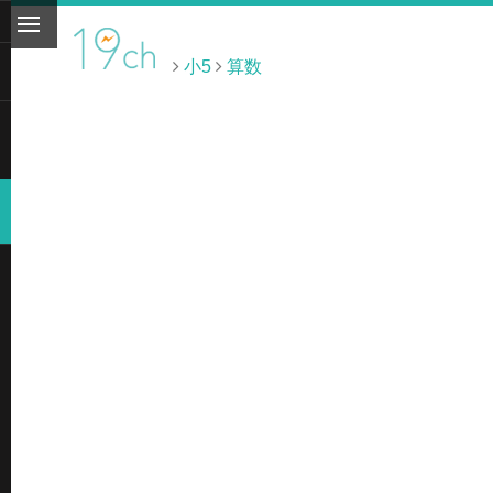
小5
算数
ト