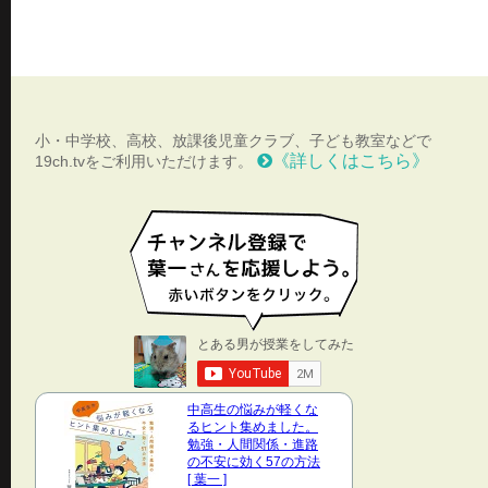
小・中学校、高校、放課後児童クラブ、子ども教室などで
《詳しくはこちら》
19ch.tvをご利用いただけます。
中高生の悩みが軽くな
るヒント集めました。
勉強・人間関係・進路
の不安に効く57の方法
[ 葉一 ]