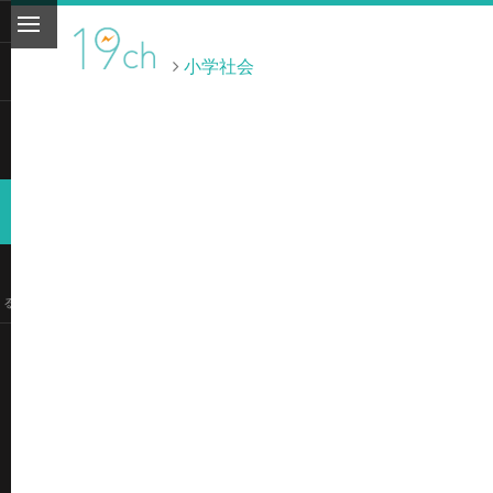
小学社会
くる？
ト