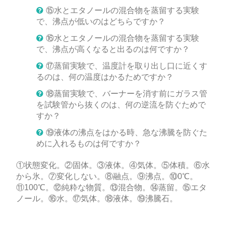
⑮水とエタノールの混合物を蒸留する実験
で、沸点が低いのはどちらですか？
⑯水とエタノールの混合物を蒸留する実験
で、沸点が高くなると出るのは何ですか？
⑰蒸留実験で、温度計を取り出し口に近くす
るのは、何の温度はかるためですか？
⑱蒸留実験で、バーナーを消す前にガラス管
を試験管から抜くのは、何の逆流を防ぐためで
すか？
⑲液体の沸点をはかる時、急な沸騰を防ぐた
めに入れるものは何ですか？
①状態変化。②固体。③液体。④気体。⑤体積。⑥水
から氷。⑦変化しない。⑧融点。⑨沸点。⑩0℃。
⑪100℃。⑫純粋な物質。⑬混合物。⑭蒸留。⑮エタ
ノール。⑯水。⑰気体。⑱液体。⑲沸騰石。