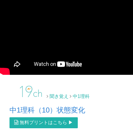
聞き覚え
中1理科
中1理科（10）状態変化
無料プリントはこちら ▶