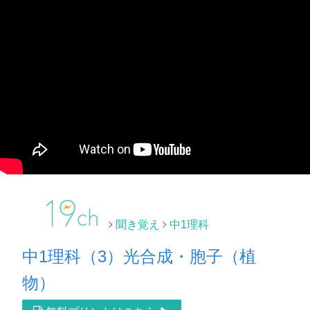
聞き覚え
中1理科
中1理科（3）光合成・胞子（植
物）