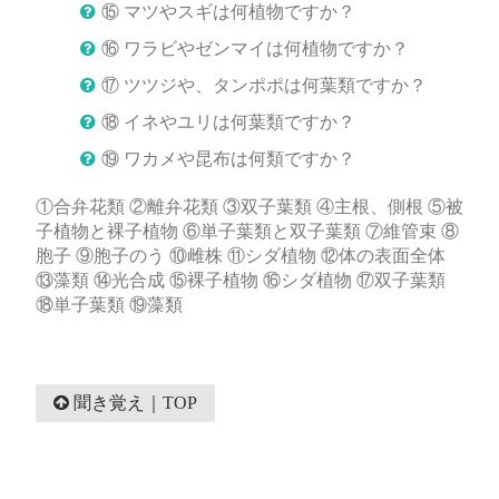
⑮ マツやスギは何植物ですか？
⑯ ワラビやゼンマイは何植物ですか？
⑰ ツツジや、タンポポは何葉類ですか？
⑱ イネやユリは何葉類ですか？
⑲ ワカメや昆布は何類ですか？
①合弁花類 ②離弁花類 ③双子葉類 ④主根、側根 ⑤被
子植物と裸子植物 ⑥単子葉類と双子葉類 ⑦維管束 ⑧
胞子 ⑨胞子のう ⑩雌株 ⑪シダ植物 ⑫体の表面全体
⑬藻類 ⑭光合成 ⑮裸子植物 ⑯シダ植物 ⑰双子葉類
⑱単子葉類 ⑲藻類
聞き覚え｜TOP