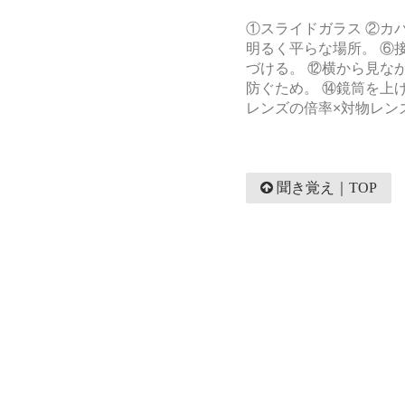
①スライドガラス ②カ
明るく平らな場所。 ⑥接
づける。 ⑫横から見な
防ぐため。 ⑭鏡筒を上
レンズの倍率×対物レン
聞き覚え｜TOP