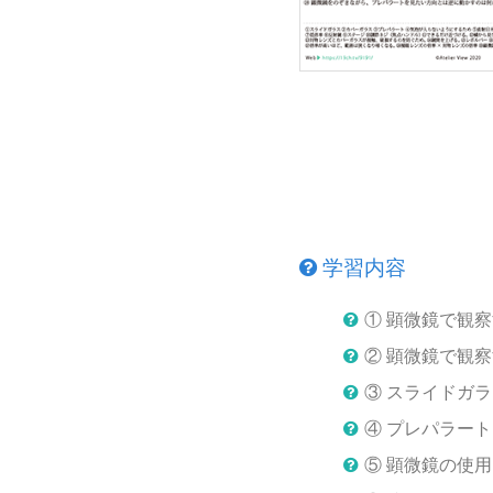
学習内容
① 顕微鏡で観
② 顕微鏡で観
③ スライドガ
④ プレパラー
⑤ 顕微鏡の使