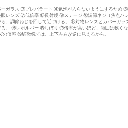
バーガラス ③プレパラート ④気泡が入らないようにするため 
眼レンズ ⑦低倍率 ⑧反射鏡 ⑨ステージ ⑩調節ネジ（焦点ハ
がら、調節ねじを回して近づける。 ⑬対物レンズとカバーガラ
げる。 ⑮レボルバー ⑯しぼり ⑰倍率が高いほど、範囲は狭く
ズの倍率 ⑲顕微鏡では、上下左右が逆に見えるから。