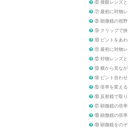
⑥ 接眼レンズ
⑦ 最初に対物
⑧ 顕微鏡の視
⑨ クリップで
⑩ ピントをあ
⑪ 最初に対物
⑫ 対物レンズ
⑬ 横から見な
⑭ ピント合わ
⑮ 倍率を変え
⑯ 反射鏡で取
⑰ 顕微鏡の倍
⑱ 顕微鏡の倍
⑲ 顕微鏡をの