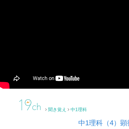
聞き覚え
中1理科
中1理科（4）