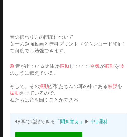
音の伝わり方の問題について
葉一の勉強動画と無料プリント（ダウンロード印刷）
で何度でも勉強できます。
音が出ている物体は
振動
していて
空気
が
振動
を
波
のように伝えている。
そして、その
振動
が私たちんの耳の中にある
鼓膜
を
振動
させているので、
私たちは音を聞くことができる。
耳で暗記できる
「聞き覚え」
▶
中1理科