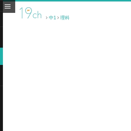
中1
理科
ト