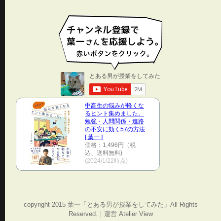
中高生の悩みが軽くな
るヒント集めました。
勉強・人間関係・進路
の不安に効く57の方法
[ 葉一 ]
価格：1,496円（税
込、送料無料)
(2024/1/22時点)
copyright 2015 葉一「とある男が授業をしてみた」All Rights
Reserved.｜運営 Atelier View