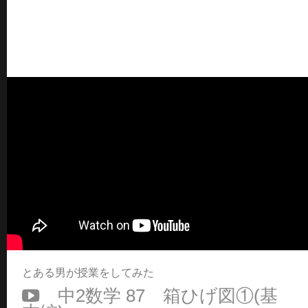
とある男が授業をしてみた
中2数学 87 箱ひげ図①(基