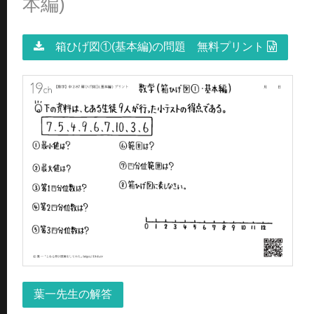
本編)
箱ひげ図①(基本編)の問題 無料プリント
葉一先生の解答