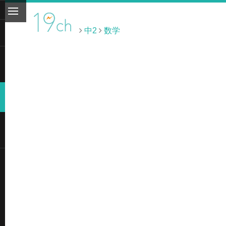
中2
数学
ト