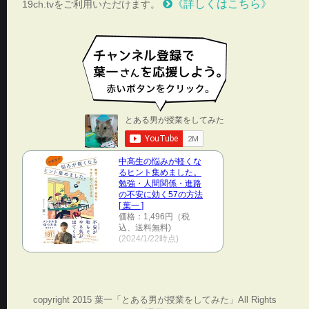
《詳しくはこちら》
19ch.tvをご利用いただけます。
中高生の悩みが軽くな
るヒント集めました。
勉強・人間関係・進路
の不安に効く57の方法
[ 葉一 ]
価格：1,496円（税
込、送料無料)
(2024/1/22時点)
copyright 2015 葉一「とある男が授業をしてみた」All Rights