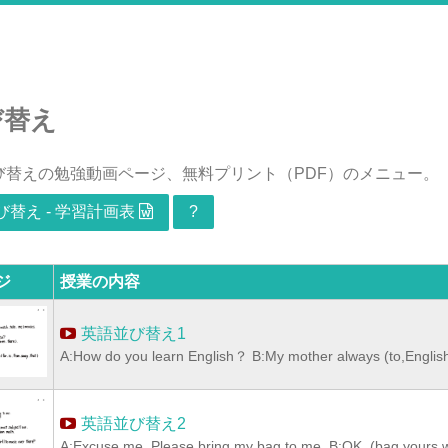
び替え
び替えの勉強動画ページ、無料プリント（PDF）のメニュー。
替え - 学習計画表
?
ジ
授業の内容
英語並び替え1
A:How do you learn English？ B:My mother always (to,English
英語並び替え2
A:Excuse me. Please bring my bag to me. B:OK. (bag,yours,w