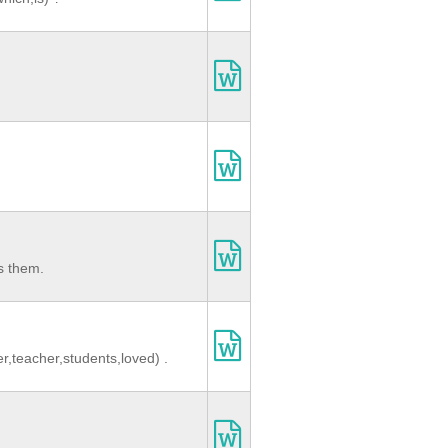
gs them.
er,teacher,students,loved) .