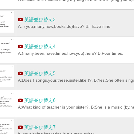
英語並び替え3
A:（you,many,how,books,do)hsve? B:I have nine.
英語並び替え4
A:(many,been,have,times,how,you)there? B:Four times.
英語並び替え5
A:Does ( songs,your,these,sister,like )?. B:Yes.She often sin
英語並び替え6
A:What kind of teacher is your sister?. B:She is a music (by,h
英語並び替え7