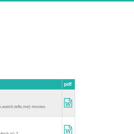
pdf
,watch,tells,me) movies.
hich,is) ?