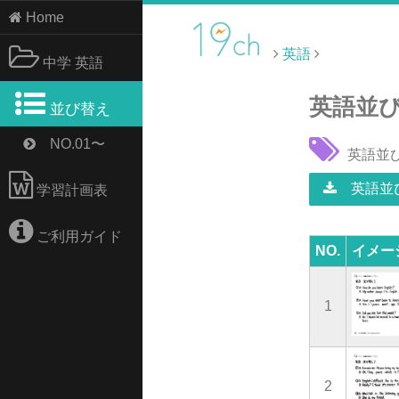
Home
英語
中学 英語
英語並
並び替え
NO.01〜
英語並
英語並び
学習計画表
ご利用ガイド
NO.
イメー
1
2