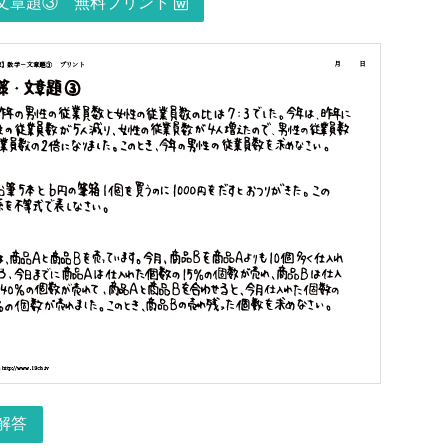
章題③ 無料プリント
解答