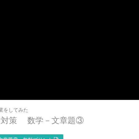
業をしてみた
対策 数学－文章題③