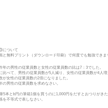
③について
画と無料プリント（ダウンロード印刷）で何度でも勉強できま
昨年の男性の従業員数と女性の従業員数の比は7：3でした。
に比べて、男性の従業員数が5人減り、女性の従業員数が4人増
数が女性の従業員数の2倍になりました。
年の男性の従業員数を求めなさい。
筆5本とb円の筆箱1個を買うのに1,000円をだすとおつりがき
係を不等式で表しなさい。