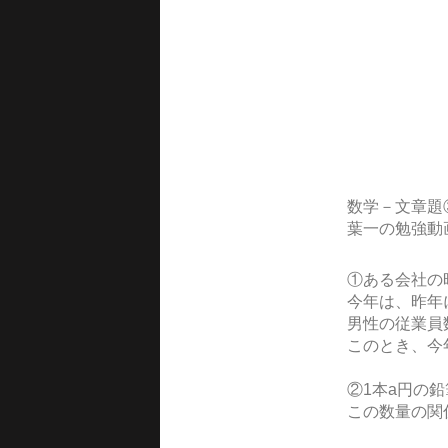
数学－文章題
葉一の勉強動
①ある会社の
今年は、昨年
男性の従業員
このとき、今
②1本a円の鉛
この数量の関