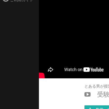
とある男が授
受験