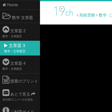
Home
高校受験
数学（
数学 文章題
文章題 2
数学－文章題②
文章題 3
数学－文章題③
文章題 4
数学－文章題④
授業のプリント
あとで見る
自分宛てにメールを送信
ご利用ガイド