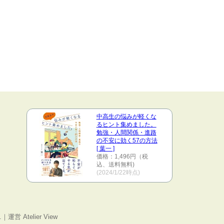
中高生の悩みが軽くな
るヒント集めました。
勉強・人間関係・進路
の不安に効く57の方法
[ 葉一 ]
価格：1,496円（税
込、送料無料)
(2024/1/22時点)
運営 Atelier View