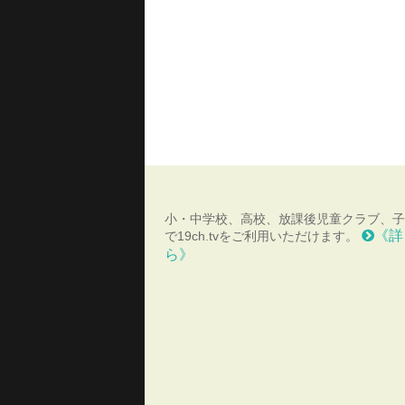
小・中学校、高校、放課後児童クラブ、子
《詳
で19ch.tvをご利用いただけます。
ら》