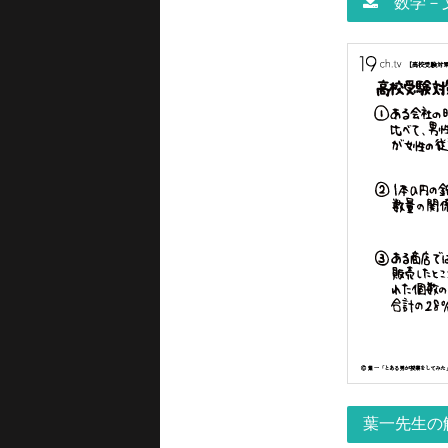
数学－文
葉一先生の