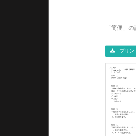
「簡便」の
プリント