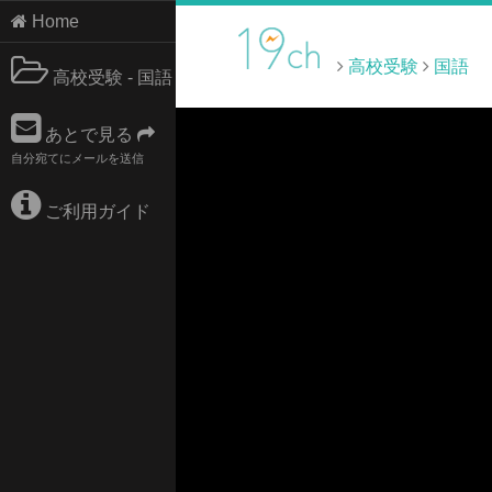
Home
高校受験
国語
高校受験 - 国語
あとで見る
自分宛てにメールを送信
ご利用ガイド