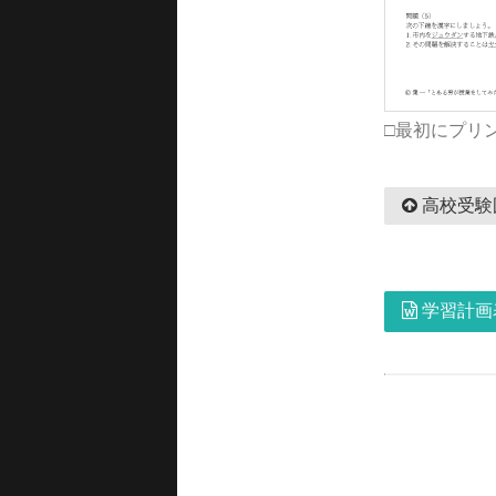
□最初にプリ
高校受験
学習計画