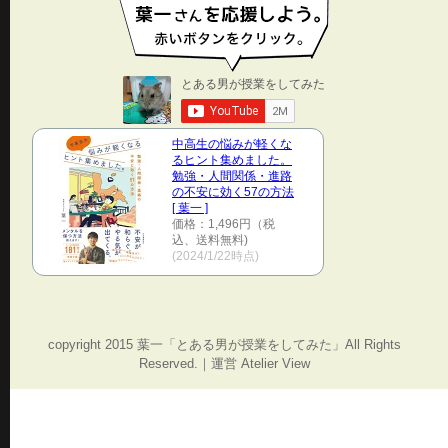
中高生の悩みが軽くな
るヒント集めました。
勉強・人間関係・進路
の不安に効く57の方法
[ 葉一 ]
価格：1,496円（税
込、送料無料)
(2024/1/22時点)
copyright 2015 葉一「とある男が授業をしてみた」All Rights
Reserved.｜運営 Atelier View