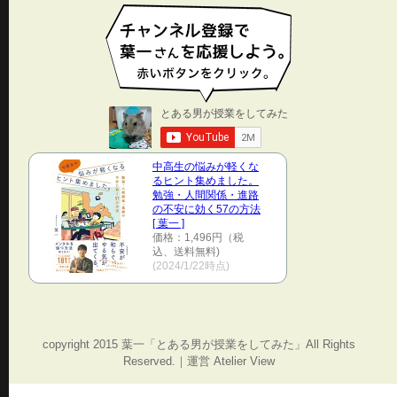
中高生の悩みが軽くな
るヒント集めました。
勉強・人間関係・進路
の不安に効く57の方法
[ 葉一 ]
価格：1,496円（税
込、送料無料)
(2024/1/22時点)
copyright 2015 葉一「とある男が授業をしてみた」All Rights
Reserved.｜運営 Atelier View