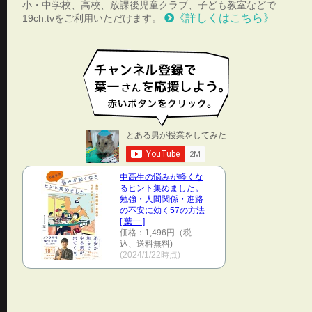
小・中学校、高校、放課後児童クラブ、子ども教室などで
《詳しくはこちら》
19ch.tvをご利用いただけます。
中高生の悩みが軽くな
るヒント集めました。
勉強・人間関係・進路
の不安に効く57の方法
[ 葉一 ]
価格：1,496円（税
込、送料無料)
(2024/1/22時点)