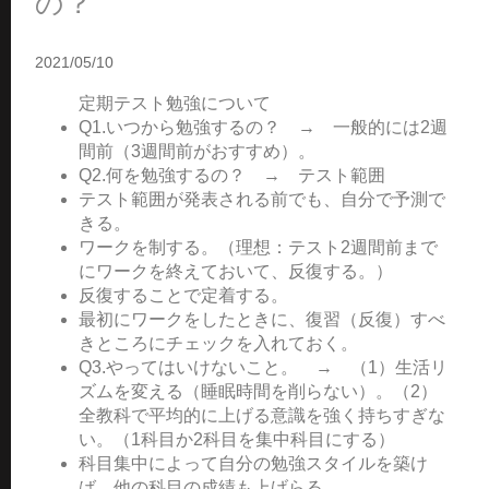
の？
2021/05/10
定期テスト勉強について
Q1.いつから勉強するの？ → 一般的には2週
間前（3週間前がおすすめ）。
Q2.何を勉強するの？ → テスト範囲
テスト範囲が発表される前でも、自分で予測で
きる。
ワークを制する。（理想：テスト2週間前まで
にワークを終えておいて、反復する。）
反復することで定着する。
最初にワークをしたときに、復習（反復）すべ
きところにチェックを入れておく。
Q3.やってはいけないこと。 → （1）生活リ
ズムを変える（睡眠時間を削らない）。（2）
全教科で平均的に上げる意識を強く持ちすぎな
い。（1科目か2科目を集中科目にする）
科目集中によって自分の勉強スタイルを築け
ば、他の科目の成績も上げらる。