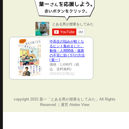
中高生の悩みが軽くな
るヒント集めました。
勉強・人間関係・進路
の不安に効く57の方法
[ 葉一 ]
価格：1,496円（税
込、送料無料)
(2024/1/22時点)
copyright 2015 葉一「とある男が授業をしてみた」All Rights
Reserved.｜運営 Atelier View