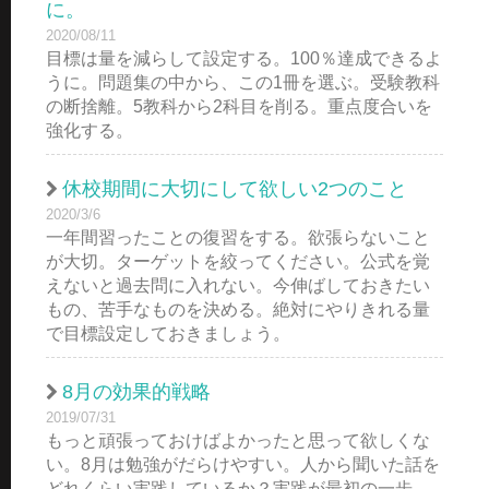
に。
2020/08/11
目標は量を減らして設定する。100％達成できるよ
うに。問題集の中から、この1冊を選ぶ。受験教科
の断捨離。5教科から2科目を削る。重点度合いを
強化する。
休校期間に大切にして欲しい2つのこと
2020/3/6
一年間習ったことの復習をする。欲張らないこと
が大切。ターゲットを絞ってください。公式を覚
えないと過去問に入れない。今伸ばしておきたい
もの、苦手なものを決める。絶対にやりきれる量
で目標設定しておきましょう。
8月の効果的戦略
2019/07/31
もっと頑張っておけばよかったと思って欲しくな
い。8月は勉強がだらけやすい。人から聞いた話を
どれくらい実践しているか？実践が最初の一歩。