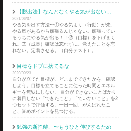
【脱出法】なんとなくやる気が出ない…
2021/06/07
やる気を出す方法〜①やる気より（行動）が先。
やる気があるから頑張るんじゃない。頑張ってい
るうちにやる気が出る！！②（目標）を下げまく
れ。③（成長）確認は忘れずに。覚えたことを忘
れない。定着させる。（自分テスト）。
目標をドブに捨てるな
2020/09/23
自分が立てた目標が、どこまでできたかを、確認
しよう。目標を立てることに使った時間とエネル
ギーを無駄にしない。 自分ができないことばかり
に着目しない「できたこと」「でいないこと」を2
つセットで評価する。一日一回、がんばれたこ
と、誉めポイントを見つける。
勉強の断捨離。〜もうひと伸びするため