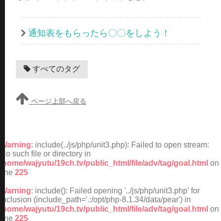
通知表をもらったら〇〇をしよう！
すべてのタグ
ページ上部へ戻る
Warning
: include(../js/php/unit3.php): Failed to open stream:
No such file or directory in
/home/wajyutu/19ch.tv/public_html/file/adv/tag/goal.html
on
line
225
Warning
: include(): Failed opening '../js/php/unit3.php' for
inclusion (include_path='.:/opt/php-8.1.34/data/pear') in
/home/wajyutu/19ch.tv/public_html/file/adv/tag/goal.html
on
line
225