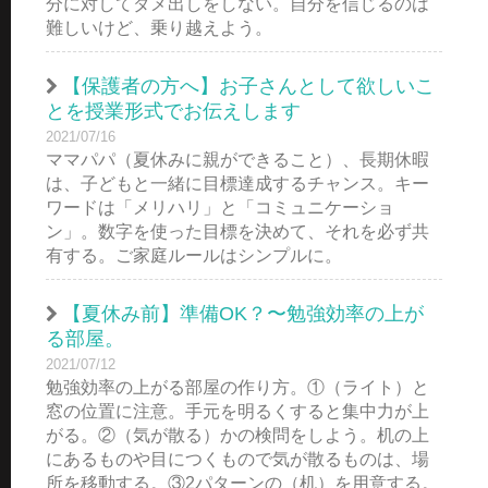
分に対してダメ出しをしない。自分を信じるのは
難しいけど、乗り越えよう。
【保護者の方へ】お子さんとして欲しいこ
とを授業形式でお伝えします
2021/07/16
ママパパ（夏休みに親ができること）、長期休暇
は、子どもと一緒に目標達成するチャンス。キー
ワードは「メリハリ」と「コミュニケーショ
ン」。数字を使った目標を決めて、それを必ず共
有する。ご家庭ルールはシンプルに。
【夏休み前】準備OK？〜勉強効率の上が
る部屋。
2021/07/12
勉強効率の上がる部屋の作り方。①（ライト）と
窓の位置に注意。手元を明るくすると集中力が上
がる。②（気が散る）かの検問をしよう。机の上
にあるものや目につくもので気が散るものは、場
所を移動する。③2パターンの（机）を用意する。