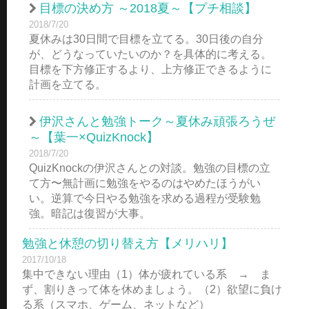
目標の決め方 ～2018夏～【プチ相談】
2018/7/20
夏休みは30日間で目標を立てる。30日後の自分
が、どうなっていたいのか？を具体的に考える。
目標を下方修正するより、上方修正できるように
計画を立てる。
伊沢さんと勉強トーク～夏休み頑張ろうぜ
～【葉一×QuizKnock】
2018/7/20
QuizKnockの伊沢さんとの対談。勉強の目標の立
て方〜無計画に勉強をやるのはやめたほうがい
い。逆算で今日やる勉強を求める過程が受験勉
強。暗記は復習が大事。
勉強と休憩の切り替え方【メリハリ】
2017/10/18
集中できない理由（1）体が疲れている系 → ま
ず、割りきって体を休めましょう。（2）欲望に負け
る系（スマホ、ゲーム、ネットなど）