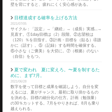
壁を背にすると、疲れにくく安心感がある。
目標達成する確率を上げる方法
2021/07/05
サイクル：「設定」→「継続」→（成長）実感...→
見直す。①1day目標は（2）段階。②志望校は
（120）％を目指す。③計画・目標を（貼る）④誰
かに（話す）。⑤（記録）する時間を確保する。
⑥小さな（ご褒美）を大切に。⑦（根拠）のない
（自信）をもつ。
夏で変われ 夏に変えろ。〜夏を制するた
めに、まず7月。
2021/06/28
数字を使って目標と成果を確認しよう。自分を変
えるには、夏がチャンス。最初に取り掛かるもの
を決める。目標の細分化の仕方。計画（勉強量）
の30％カットする。7月をやりきれば、8月も乗り
越えられる。