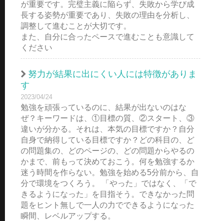
が重要です。完璧主義に陥らず、失敗から学び成
長する姿勢が重要であり、失敗の理由を分析し、
調整して進むことが大切です。
また、自分に合ったペースで進むことも意識して
ください
努力が結果に出にくい人には特徴がありま
す
2023/04/24
勉強を頑張っているのに、結果が出ないのはな
ぜ？キーワードは、①目標の質、②スタート、③
違いが分かる。それは、本気の目標ですか？自分
自身で納得している目標ですか？どの科目の、ど
の問題集の、どのページの、どの問題からやるの
かまで、前もって決めておこう。何を勉強するか
迷う時間を作らない。勉強を始める5分前から、自
分で環境をつくろう。 「やった」ではなく、「で
きるようになった」を目指そう。できなかった問
題をヒント無しで一人の力でできるようになった
瞬間、レベルアップする。