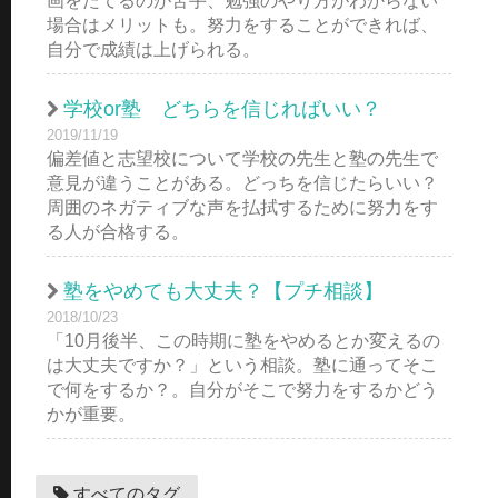
画をたてるのが苦手、勉強のやり方がわからない
場合はメリットも。努力をすることができれば、
自分で成績は上げられる。
学校or塾 どちらを信じればいい？
2019/11/19
偏差値と志望校について学校の先生と塾の先生で
意見が違うことがある。どっちを信じたらいい？
周囲のネガティブな声を払拭するために努力をす
る人が合格する。
塾をやめても大丈夫？【プチ相談】
2018/10/23
「10月後半、この時期に塾をやめるとか変えるの
は大丈夫ですか？」という相談。塾に通ってそこ
で何をするか？。自分がそこで努力をするかどう
かが重要。
すべてのタグ