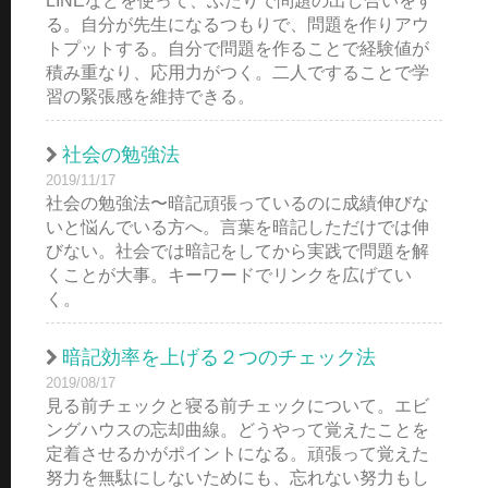
LINEなどを使って、ふたりで問題の出し合いをす
る。自分が先生になるつもりで、問題を作りアウ
トプットする。自分で問題を作ることで経験値が
積み重なり、応用力がつく。二人ですることで学
習の緊張感を維持できる。
社会の勉強法
2019/11/17
社会の勉強法〜暗記頑張っているのに成績伸びな
いと悩んでいる方へ。言葉を暗記しただけでは伸
びない。社会では暗記をしてから実践で問題を解
くことが大事。キーワードでリンクを広げてい
く。
暗記効率を上げる２つのチェック法
2019/08/17
見る前チェックと寝る前チェックについて。エビ
ングハウスの忘却曲線。どうやって覚えたことを
定着させるかがポイントになる。頑張って覚えた
努力を無駄にしないためにも、忘れない努力もし