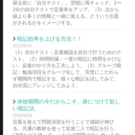
寝る前に「自分テスト」。翌朝に再チェック。1〜
2分の自分テストで定着率をアップ。（3）点から
線より多くの情報と一緒に覚える。どういう出題
がされるかをイメージする。
暗記効率を上げる方法！！
2023/05/15
（1）自分テスト：定着確認を自分で行うためのテ
スト。（2）時間削減：一度の暗記に時間をかけな
い。反復のやり方を工夫しよう。（3）グループ暗
記：勉強項目をグループ化して、完璧にこだわら
ず期間内で暗記する。様々な暗記を試してみて、
自分流にアレンジしてみよう。
休校期間の今だからこそ、身につけて欲し
い暗記法。
2020/04/28
言葉を覚えて問題演習を行うことで成績が伸び
る。共通の教材を使って友達二人で暗記を行う。