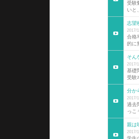
受験
いと
志望
2017/1
合格
的に
そん
2017/1
基礎
受験
分か
2017/1
過去
っこ
親は
2017/1
学生