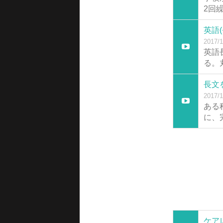
2回
英語
2017/1
英語
る。
長文
2017/1
ある
に、
ケア