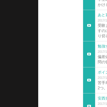
かけ
あと
2017/1
受験
すの
り切
勉強
2017/1
偏差
問の
ポイ
2017/1
苦手
2つ
安西
2017/1