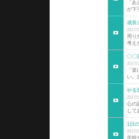
「あ
が下
成長
2017/1
周り
考え
〇〇
2017/1
「楽
い。
やる
2017/1
心の
して
1日
2017/1
学校