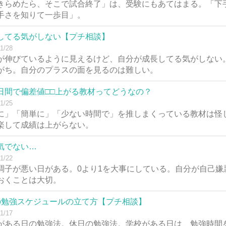
きらめたら、そこで試合終了」は、受験にもあてはまる。「下
手さを知りて一歩目」。
してる気がしない【プチ相談】
1/28
が伸びているように見えるけど、自分が成長してる気がしない
がち。自分のプラスの面を見るのは難しい。
日間で偏差値□□上がる教材ってどうなの？
1/25
に」「簡単に」「少ない時間で」を推しまくっている教材は怪
楽して成績は上がらない。
気でない…
1/22
調子が悪い日がある。0より1を大事にしている。自分が自己嫌
おくことは大切。
の勉強スケジュールの立て方【プチ相談】
1/17
がある日の勉強法。休日の勉強法。学校がある日は、勉強時間を