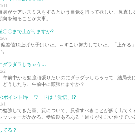
1/11
自身がケアレスミスをするという自覚を持って欲しい。見直し
傾向を知ることが大事。
値〇〇まで上がりますか?
1/07
月偏差値10上げた子はいた。←すごい努力していた。「上がる
い。
にダラダラしちゃう…
1/2
、午前中から勉強頑張りたいのにダラダラしちゃって...結局
。どうしたら、午前中に頑張れますか？
月のポイント!キーワードは「覚悟」!?
1/1
の勉強してきた量、質について、反省すべきことが多く出てく
レッシャーがかかる。受験期あるある「周りがすごい伸びてい
してる？