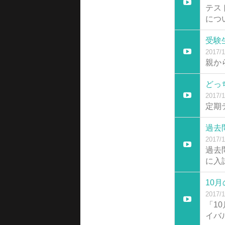
テス
につ
受験
2017/1
親か
どっ
2017/1
定期
過去
2017/1
過去
に入
10
2017/1
「1
イバ