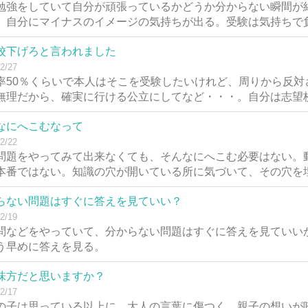
勉強をしていて自分が頑張っているかどうか分からない瞬間が
、自分にマイナスのイメージの気持ちが出る。受験は気持ちで
校下げろと言われました
2/27
率50％くらいで本人はそこを受験したいけれど、周りから反対
無理だから、確実に行ける公立にしてなど・・・。自分は志望
なにへこむなって
2/22
問題をやってみて出来なくても、そんなにへこむ必要はない。
本番ではない。知識の穴が開いている所に気づいて、その穴を
らない問題はすぐに答えを見ていい？
2/19
問などをやっていて、分からない問題はすぐに答えを見ていい
う早めに答えを見る。
味方だと思いますか？
2/17
の子は思っている以上に、大人の言葉に傷つく。親子の想いが