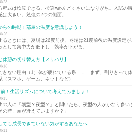
0/28
方程式は検算できる。検算=めんどくさいになりがち。入試の時
感は大きい。勉強の2つの側面。
からの時期！部屋の温度を意識しよう！
0/26
するときには、夏場は26度前後、冬場は21度前後の温度設定
っとして集中力が低下し、効率が下がる。
と休憩の切り替え方【メリハリ】
0/18
できない理由（1）体が疲れている系 → まず、割りきって体
系（スマホ、ゲーム、ネットなど）
月前！生活リズムについて考えてみましょ！
0/13
生の人に「朝型？夜型？」と聞いたら、夜型の人がかなり多い
その時、頭が冴えていますか？」
しても成長できていない気がするあなたへ
0/11