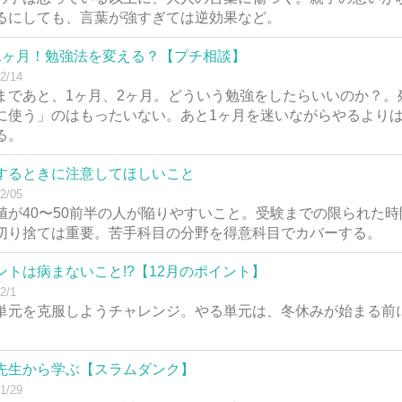
るにしても、言葉が強すぎては逆効果など。
1ヶ月！勉強法を変える？【プチ相談】
2/14
まであと、1ヶ月、2ヶ月。どういう勉強をしたらいいのか？。
に使う」のはもったいない。あと1ヶ月を迷いながらやるより
る。
するときに注意してほしいこと
2/05
値が40〜50前半の人が陥りやすいこと。受験までの限られた
切り捨ては重要。苦手科目の分野を得意科目でカバーする。
ントは病まないこと!?【12月のポイント】
2/1
単元を克服しようチャレンジ。やる単元は、冬休みが始まる前
。
先生から学ぶ【スラムダンク】
1/29