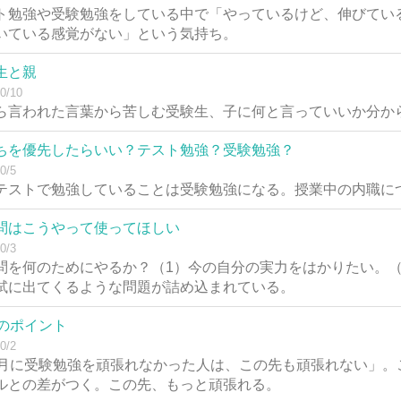
ト勉強や受験勉強をしている中で「やっているけど、伸びてい
いている感覚がない」という気持ち。
生と親
0/10
ら言われた言葉から苦しむ受験生、子に何と言っていいか分か
ちを優先したらいい？テスト勉強？受験勉強？
0/5
テストで勉強していることは受験勉強になる。授業中の内職に
問はこうやって使ってほしい
0/3
問を何のためにやるか？（1）今の自分の実力をはかりたい。（
試に出てくるような問題が詰め込まれている。
月のポイント
0/2
0月に受験勉強を頑張れなかった人は、この先も頑張れない」。
ルとの差がつく。この先、もっと頑張れる。