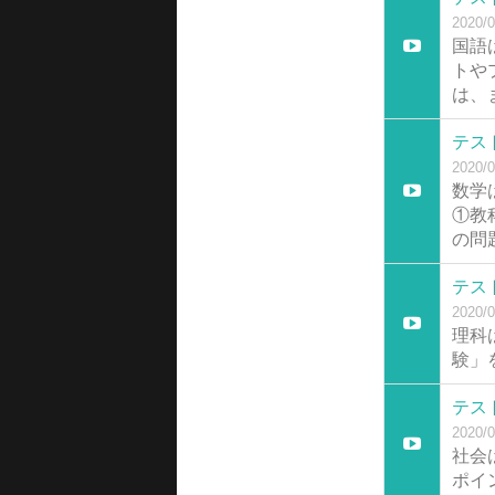
2020/0
国語
トや
は、
テス
2020/0
数学
①教
の問
テス
2020/0
理科
験」
テス
2020/0
社会
ポイ