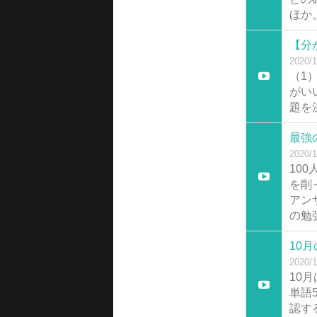
ほか
【分
2020/1
（1
がい
題を
最強
2020/1
10
を削
アン
の勉
10
2020/1
10
単語
認す