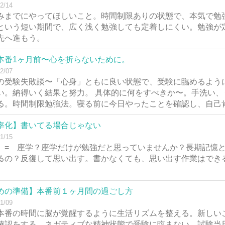
2/14
みまでにやってほしいこと。時間制限ありの状態で、本気で勉
という短い期間で、広く浅く勉強しても定着しにくい。勉強が
先へ進もう。
本番1ヶ月前〜心を折らないために。
2/07
の受験失敗談〜「心身」ともに良い状態で、受験に臨めるよう
い。納得いく結果と努力。 具体的に何をすべきか〜。手洗い
る。時間制限勉強法。寝る前に今日やったことを確認し、自己
率化】書いてる場合じゃない
1/15
 = 座学？座学だけが勉強だと思っていませんか？長期記憶
るの？反復して思い出す。書かなくても、思い出す作業はでき
めの準備】本番前１ヶ月間の過ごし方
1/09
本番の時間に脳が覚醒するように生活リズムを整える。新しい
確認をする。ネガティブな精神状態で受験に臨まない。試験当