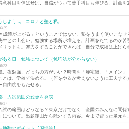
得意科目を伸ばせば、自信がついて苦手科目も伸びる。計画を
。
うしよう...。 コロナと塾と私。
6/25
 = 成績が上がる」ということではない。塾をうまく使いこな
先生との出会い。勉強する場所が増える。計画をたてるのが苦
メリットも。努力をすることができれば、自分で成績は上げら
がある日 勉強について（勉強法が分からない）
6/23
強、夜勉強、どっちの方がいい？時間を「帰宅後」「メイン」
ことは、学校で決める。（何をやるか考えないように工夫する
〜自由度をもたせる。
都 入試範囲の変更を発表
6/17
入試の範囲はどうなる？東京だけでなく、全国のみんなに関係
件について。出題範囲から除外する内容。今まで習った単元を
ト勉強のポイント【国語編】