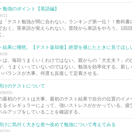
ト勉強のポイント【英語編】
6/11
は「テスト勉強が間に合わない」ランキング第一位！！教科書
でおく。英単語が覚えられない。普段から単語をやろう。1回目
く。
ト結果に唖然。【テスト返却後】絶望を感じたときに見てほし
6/09
トは、毎回うまくいくわけではない。親からの「大丈夫？」の
が、うまくいっていないのではない。勉強を効率化する。新し
いバランスが大事。何度も反復して定着させる。
明けのテストについて
/06/03）
の最初のテストは大事。最初のテスト結果で自分の位置のイメ
よるイレギュラーによって、強いストレスがかかっている。疲
ベルアップをしていることを確認する。
明けに気付く大きな差〜改めて勉強について考えてみる
/5/20）