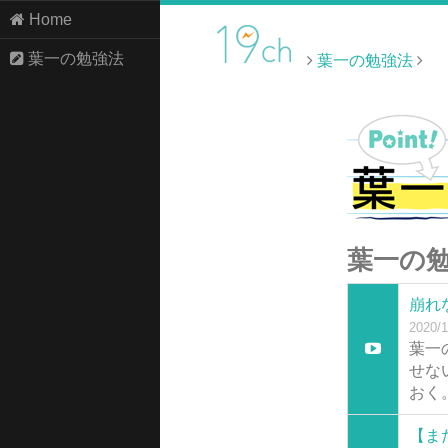
Home
葉一の勉強法
葉一の勉強法
葉一の勉強
崩れ
2020/1
葉一
せな
おく
【ま