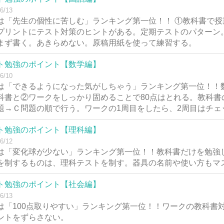
6/13
は「先生の個性に苦しむ」ランキング第一位！！ ①教科書で
プリントにテスト対策のヒントがある。定期テストのパターン
まず書く。あきらめない。原稿用紙を使って練習する。
ト勉強のポイント【数学編】
6/10
は「できるようになった気がしちゃう」ランキング第一位！！
科書と②ワークをしっかり固めることで80点はとれる。教科書
題→Ｃ問題の順で行う。ワークの1周目をしたら、2周目はチェ
ト勉強のポイント【理科編】
6/12
は「変化球が少ない」ランキング第一位！！教科書だけを勉強
を制するものは、理科テストを制す。器具の名前や使い方もマ
ト勉強のポイント【社会編】
6/13
は「100点取りやすい」ランキング第一位！！ワークの教科書
ントをずらさない。