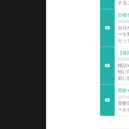
する
目標
2020/0
自分
ーを
セッ
【後
2020/0
模試
時に
前に
受験
2020/0
受験
ール