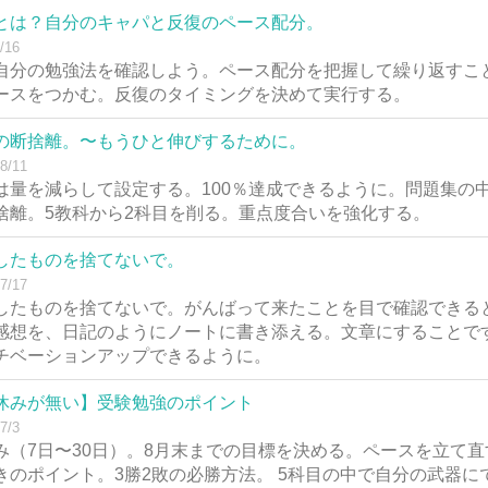
とは？自分のキャパと反復のペース配分。
/16
自分の勉強法を確認しよう。ペース配分を把握して繰り返すこ
ースをつかむ。反復のタイミングを決めて実行する。
の断捨離。〜もうひと伸びするために。
8/11
は量を減らして設定する。100％達成できるように。問題集の
捨離。5教科から2科目を削る。重点度合いを強化する。
したものを捨てないで。
7/17
したものを捨てないで。がんばって来たことを目で確認できる
感想を、日記のようにノートに書き添える。文章にすることで
チベーションアップできるように。
休みが無い】受験勉強のポイント
7/3
み（7日〜30日）。8月末までの目標を決める。ペースを立て
きのポイント。3勝2敗の必勝方法。 5科目の中で自分の武器に