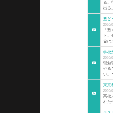
る。
出る
塾ど
2020/0
「塾
ト。
合は
学校
2020/0
朝勉
やる
い。
東京
2020/0
高校
れた
テス