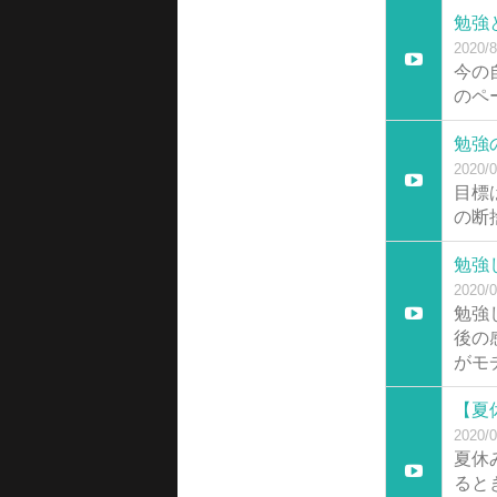
勉強
2020/8
今の
のペ
勉強
2020/0
目標
の断
勉強
2020/0
勉強
後の
がモ
【夏
2020/0
夏休
ると