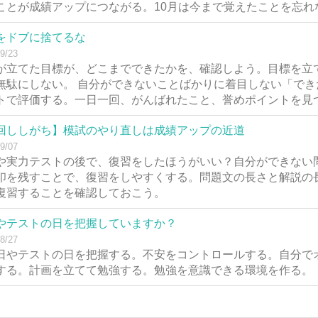
ことが成績アップにつながる。10月は今まで覚えたことを忘れ
をドブに捨てるな
9/23
が立てた目標が、どこまでできたかを、確認しよう。目標を立
無駄にしない。 自分ができないことばかりに着目しない「でき
トで評価する。一日一回、がんばれたこと、誉めポイントを見
回ししがち】模試のやり直しは成績アップの近道
9/07
や実力テストの後で、復習をしたほうがいい？自分ができない
印を残すことで、復習をしやすくする。問題文の長さと解説の
復習することを確認しておこう。
やテストの日を把握していますか？
8/27
日やテストの日を把握する。不安をコントロールする。自分で
する。計画を立てて勉強する。勉強を意識できる環境を作る。