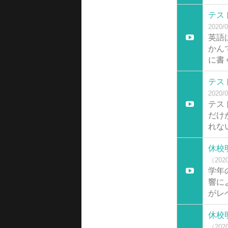
テス
2020/0
英語
かん
に書
テス
2020/0
テス
だけ
れな
休校
（2020
学年
響に
がレ
休校
（2020