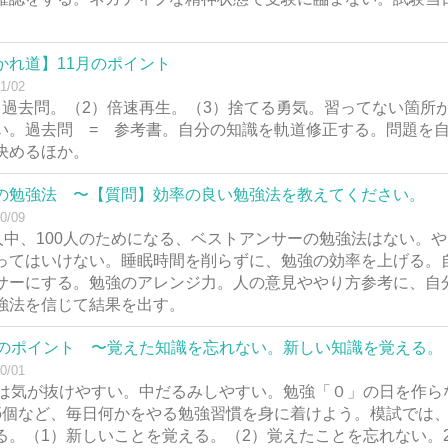
。
かれ道】11月のポイント
1/02
）過去問。（2）倍速再生。（3）捨てる勇気。習ってない箇所
い。過去問 = 参考書。自分の知識を軌道修正する。問題を
決めるほか。
の勉強法 〜【質問】効率の良い勉強法を教えてください。
0/09
0人中、100人のためになる、ベストアンサーの勉強法はない。
ってはいけない。睡眠時間を削らずに、勉強の効率を上げる。
サーにする。勉強のアレンジ力。人の意見ややり方参考に、自
強法を信じて結果を出す。
月のポイント 〜覚えた知識を忘れない。新しい知識を覚える。
0/01
月は気が抜けやすい。中だるみしやすい。勉強「０」の日を作ら
5個など、毎日何かをやる勉強習慣を身に着けよう。模試では
る。（1）新しいことを覚える。（2）覚えたことを忘れない。