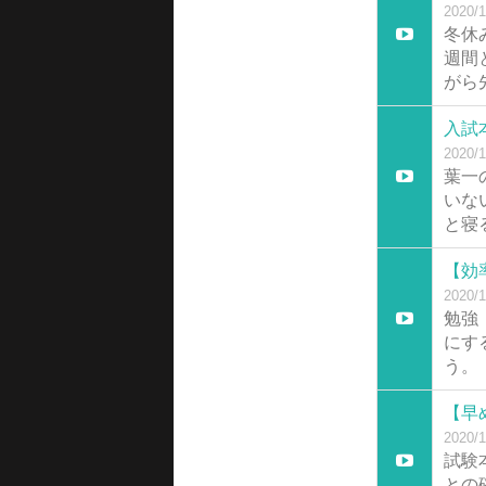
2020/1
冬休
週間
がら
入試
2020/1
葉一
いな
と寝
【効
2020/1
勉強
にす
う。
【早
2020/1
試験
との