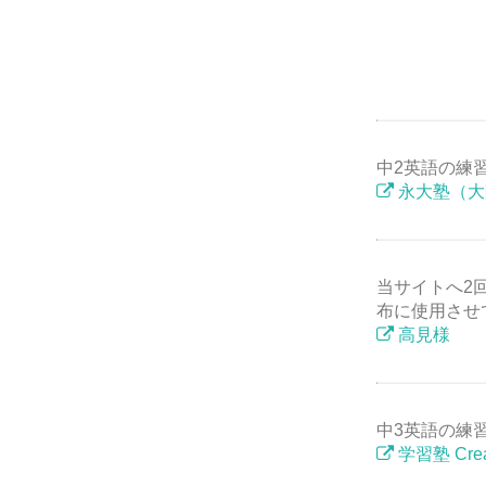
中2英語の練
永大塾（大
当サイトへ2
布に使用させ
高見様
中3英語の練習
学習塾 Crea