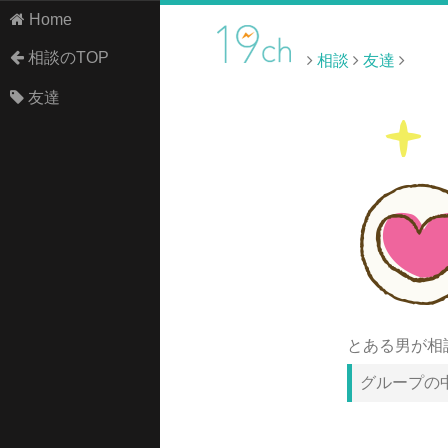
Home
相談のTOP
相談
友達
友達
とある男が相
グループの