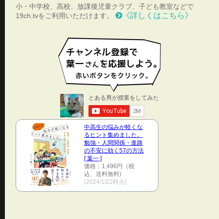
小・中学校、高校、放課後児童クラブ、子ども教室などで
《詳しくはこちら》
19ch.tvをご利用いただけます。
中高生の悩みが軽くな
るヒント集めました。
勉強・人間関係・進路
の不安に効く57の方法
[ 葉一 ]
価格：1,496円（税
込、送料無料)
(2024/1/22時点)