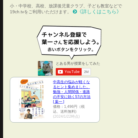
小・中学校、高校、放課後児童クラブ、子ども教室などで
《詳しくはこちら》
19ch.tvをご利用いただけます。
中高生の悩みが軽くな
るヒント集めました。
勉強・人間関係・進路
の不安に効く57の方法
[ 葉一 ]
価格：1,496円（税
込、送料無料)
(2024/1/22時点)