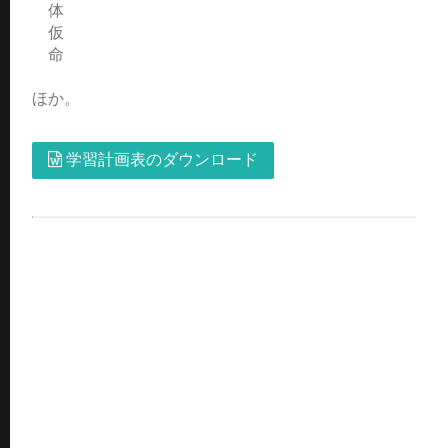
体
仮
命
ほか。
学習計画表のダウンロード