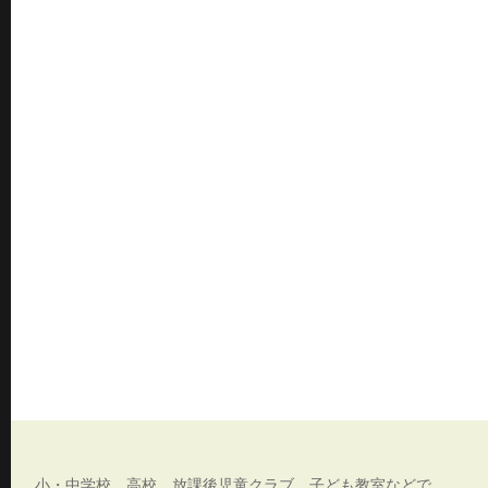
小・中学校、高校、放課後児童クラブ、子ども教室などで