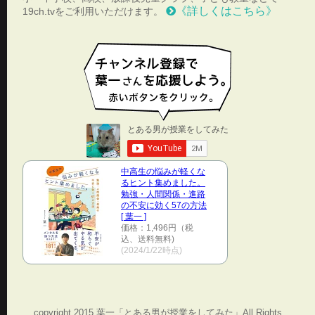
《詳しくはこちら》
19ch.tvをご利用いただけます。
中高生の悩みが軽くな
るヒント集めました。
勉強・人間関係・進路
の不安に効く57の方法
[ 葉一 ]
価格：1,496円（税
込、送料無料)
(2024/1/22時点)
copyright 2015 葉一「とある男が授業をしてみた」All Rights