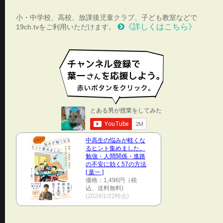
小・中学校、高校、放課後児童クラブ、子ども教室などで
《詳しくはこちら》
19ch.tvをご利用いただけます。
中高生の悩みが軽くな
るヒント集めました。
勉強・人間関係・進路
の不安に効く57の方法
[ 葉一 ]
価格：1,496円（税
込、送料無料)
(2024/1/22時点)