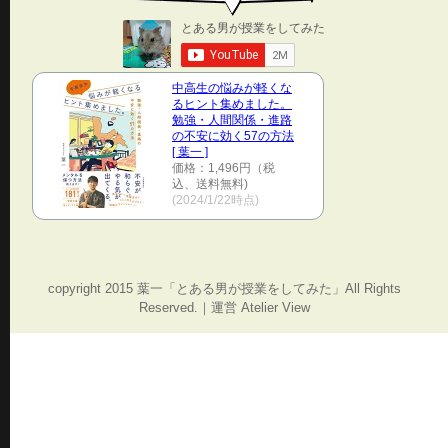
中高生の悩みが軽くな
るヒント集めました。
勉強・人間関係・進路
の不安に効く57の方法
[ 葉一 ]
価格：1,496円（税
込、送料無料)
(2024/1/22時点)
copyright 2015 葉一「とある男が授業をしてみた」All Rights
Reserved.｜運営 Atelier View