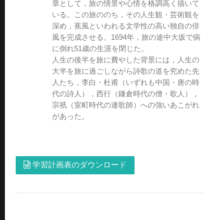
章として，旅の情景や心情を格調高く描いて
いる。この旅ののち，その人生観・芸術観を
深め，蕉風といわれる文学性の高い独自の俳
風を完成させる。1694年，旅の途中大坂で病
に倒れ51歳の生涯を閉じた。
人生の後半を旅に費やした背景には，人生の
大半を旅に過ごしながら詩歌の道を究めた先
人たち，李白・杜甫（いずれも中国・唐の時
代の詩人），西行（鎌倉時代の僧・歌人），
宗祇（室町時代の連歌師）への強いあこがれ
があった。
学習計画表のダウンロード