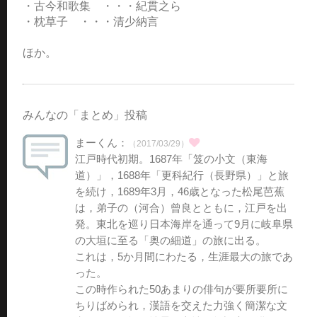
・古今和歌集 ・・・紀貫之ら
・枕草子 ・・・清少納言
ほか。
みんなの「まとめ」投稿
まーくん：
（2017/03/29）
江戸時代初期。1687年「笈の小文（東海
道）」，1688年「更科紀行（長野県）」と旅
を続け，1689年3月，46歳となった松尾芭蕉
は，弟子の（河合）曾良とともに，江戸を出
発。東北を巡り日本海岸を通って9月に岐阜県
の大垣に至る「奥の細道」の旅に出る。
これは，5か月間にわたる，生涯最大の旅であ
った。
この時作られた50あまりの俳句が要所要所に
ちりばめられ，漢語を交えた力強く簡潔な文