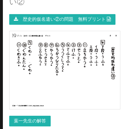
い②
歴史的仮名遣い②の問題 無料プリント
葉一先生の解答