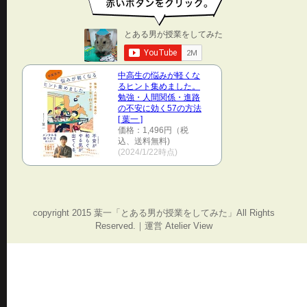
中高生の悩みが軽くな
るヒント集めました。
勉強・人間関係・進路
の不安に効く57の方法
[ 葉一 ]
価格：1,496円（税
込、送料無料)
(2024/1/22時点)
copyright 2015 葉一「とある男が授業をしてみた」All Rights
Reserved.｜運営 Atelier View