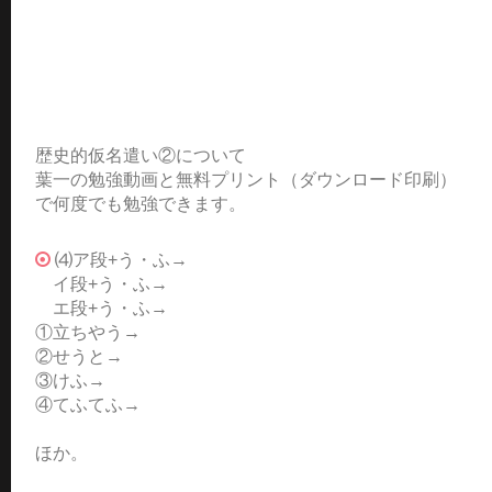
歴史的仮名遣い②について
葉一の勉強動画と無料プリント（ダウンロード印刷）
で何度でも勉強できます。
⑷ア段+う・ふ→
イ段+う・ふ→
エ段+う・ふ→
①立ちやう→
②せうと→
③けふ→
④てふてふ→
ほか。