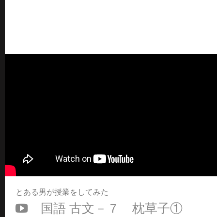
とある男が授業をしてみた
国語 古文－７ 枕草子①