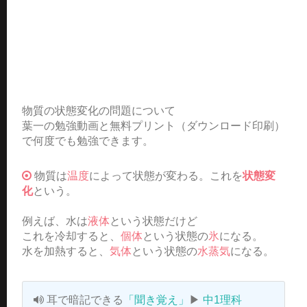
物質の状態変化の問題について
葉一の勉強動画と無料プリント（ダウンロード印刷）
で何度でも勉強できます。
物質は
温度
によって状態が変わる。これを
状態変
化
という。
例えば、水は
液体
という状態だけど
これを冷却すると、
個体
という状態の
氷
になる。
水を加熱すると、
気体
という状態の
水蒸気
になる。
耳で暗記できる
「聞き覚え」
▶
中1理科