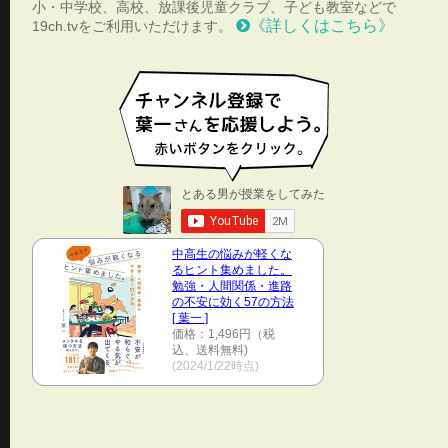
小・中学校、高校、放課後児童クラブ、子ども教室などで
《詳しくはこちら》
19ch.tvをご利用いただけます。
中高生の悩みが軽くな
るヒント集めました。
勉強・人間関係・進路
の不安に効く57の方法
[ 葉一 ]
価格：1,496円（税
込、送料無料)
(2024/1/22時点)