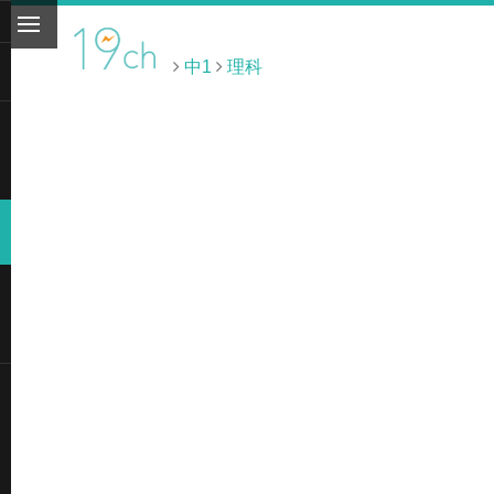
中1
理科
ト