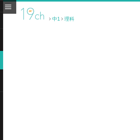
中1
理科
ト