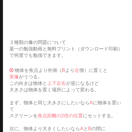
２種類の像の問題について
葉一の勉強動画と無料プリント（ダウンロード印刷）
で何度でも勉強できます。
物体を焦点より外側（
B
より
左
側）に置くと
実像
がうつる。
この向きは物体と
上下左右
が逆になるけど
大きさは物体を置く場所によって変わる。
まず、物体と同じ大きさにしたいなら
A
に物体を置い
て
スクリーンを
焦点距離の2倍の位置
にセットする。
次に、物体より大きくしたいなら
A
と
B
の間に