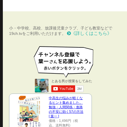
小・中学校、高校、放課後児童クラブ、子ども教室などで
《詳しくはこちら》
19ch.tvをご利用いただけます。
中高生の悩みが軽くな
るヒント集めました。
勉強・人間関係・進路
の不安に効く57の方法
[ 葉一 ]
価格：1,496円（税
込、送料無料)