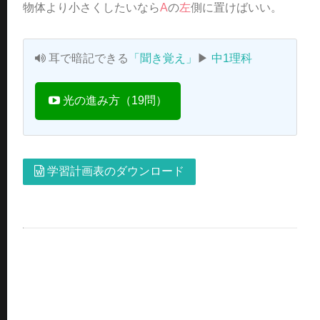
物体より小さくしたいなら
A
の
左
側に置けばいい。
耳で暗記できる
「聞き覚え」
▶
中1理科
光の進み方（19問）
学習計画表のダウンロード