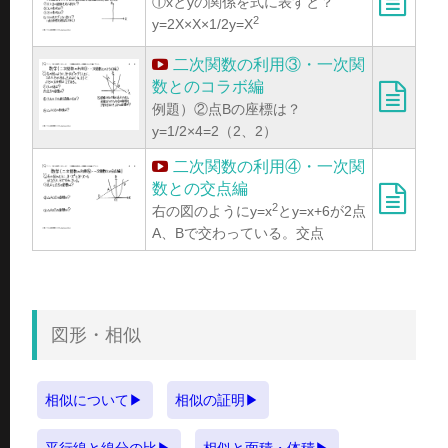
①xとyの関係を式に表すと？
2
y=2X×X×1/2y=X
二次関数の利用③・一次関
数とのコラボ編
例題）②点Bの座標は？
y=1/2×4=2（2、2）
二次関数の利用④・一次関
数との交点編
2
右の図のようにy=x
とy=x+6が2点
A、Bで交わっている。交点
図形・相似
相似について
相似の証明
平行線と線分の比
相似と面積・体積