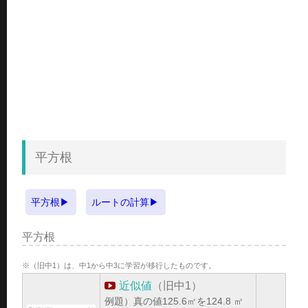
平方根
平方根
ルートの計算
平方根
※（旧中1）は、中1から中3に学習が移行したものです。
近似値
（旧中1）
例題）真の値125.6㎡を124.8 ㎡