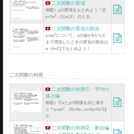
二次関数の変域
例題）yの変域をもとめよう！②
2
y=3x
（1≦x≦3） のとき。
二次関数の変化の割合
2
y=ax
について、xの値がbからC
まで増加したときの変化の割合は
a（b+C)でもとめよう！
二次関数の利用
二次関数の利用①・平均の
速さ編
例題）①xとyの関係を式に表す
2
2
と？y=ax
20=4a→a=5y=5x
ほ
か。
二次関数の利用②・動点編