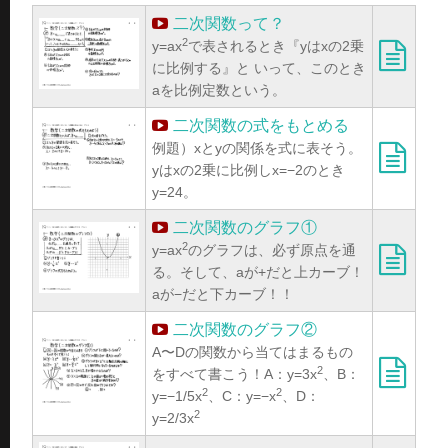
二次関数って？
2
y=ax
で表されるとき『yはxの2乗
に比例する』と いって、このとき
aを比例定数という。
二次関数の式をもとめる
例題）xとyの関係を式に表そう。
yはxの2乗に比例しx=−2のとき
y=24。
二次関数のグラフ①
2
y=ax
のグラフは、必ず原点を通
る。そして、aが+だと上カーブ！
aが−だと下カーブ！！
二次関数のグラフ②
A〜Dの関数から当てはまるもの
2
をすべて書こう！A：y=3x
、B：
2
2
y=−1/5x
、C：y=−x
、D：
2
y=2/3x