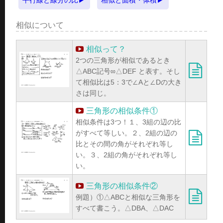
相似について
相似って？
2つの三角形が相似であるとき
△ABC記号∞△DEF と表す。そし
て相似比は5：3で∠Aと∠Dの大き
さは同じ。
三角形の相似条件①
相似条件は3つ！１、3組の辺の比
がすべて等しい。２、2組の辺の
比とその間の角がそれぞれ等し
い。３、2組の角がそれぞれ等し
い。
三角形の相似条件②
例題）①△ABCと相似な三角形を
すべて書こう。△DBA、△DAC