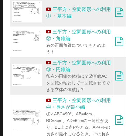
三平方・空間図形への利用
① ・基本編
三平方・空間図形への利用
②・角錐編
右の正四角錐についてもとめよ
う！
三平方・空間図形への利用
③・円錐編
①右の円錐の体積は？②直線AC
を回転の軸として一回転させてで
きる立体の体積は？
三平方・空間図形への利用
④・長さが最小編
①∠ABC=90°、AB=4cm、
BC=5cm、AD=6cmの三角柱があ
り、BE上に点Pをとる。AP+PFの
長さが最小になるとき、その長さ