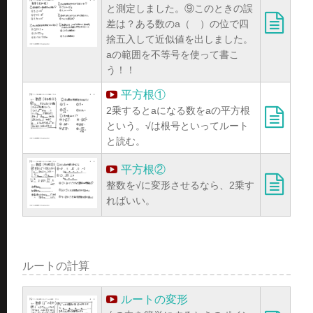
と測定しました。⑨このときの誤
差は？ある数のa（ ）の位で四
捨五入して近似値を出しました。
aの範囲を不等号を使って書こ
う！！
平方根①
2乗するとaになる数をaの平方根
という。√は根号といってルート
と読む。
平方根②
整数を√に変形させるなら、2乗す
ればいい。
ルートの計算
ルートの変形