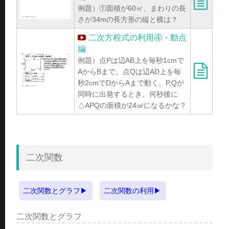
例題）①面積が60㎡、まわりの長
さが34mの長方形の縦と横は？
二次方程式の利用④・動点
編
例題）点Pは辺AB上を毎秒1cmで
AからBまで、点Qは辺AD上を毎
秒2cmでDからAまで動く。P,Qが
同時に出発するとき、何秒後に
△APQの面積が24㎠になるかな？
二次関数
二次関数とグラフ
二次関数の利用
二次関数とグラフ