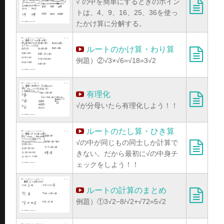
√ の中を簡単にするときのポイン
トは、4、9、16、25、36を使っ
たかけ算に分解する。
ルートのかけ算・わり算
例題）②√3×√6=√18=3√2
有理化
√が分母いたら有理化しよう！！
ルートのたし算・ひき算
√の中が同じもの同士しか計算で
きない。だから最初に√の中身チ
ェックをしよう！！
ルートの計算のまとめ
例題）①3√2−8/√2+√72=5√2