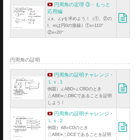
円周角の定理 ③・もっと
応用編
∠x、∠yを求めよう！（①、②の
l、mは円0の接線）①x=110°
②x=20°
円周角の証明
円周角の証明チャレンジ・
Ｌｖ.１
例題）∠ABD=∠CBDのとき
△ABE∞△DBCであることを証明
しよう！
円周角の証明チャレンジ・
Ｌｖ.２
例題）AB=CDのとき
△ABE≡△DCEであることを証明