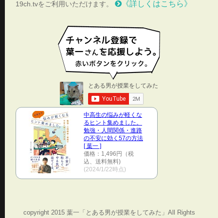
《詳しくはこちら》
19ch.tvをご利用いただけます。
中高生の悩みが軽くな
るヒント集めました。
勉強・人間関係・進路
の不安に効く57の方法
[ 葉一 ]
価格：1,496円（税
込、送料無料)
(2024/1/22時点)
copyright 2015 葉一「とある男が授業をしてみた」All Rights