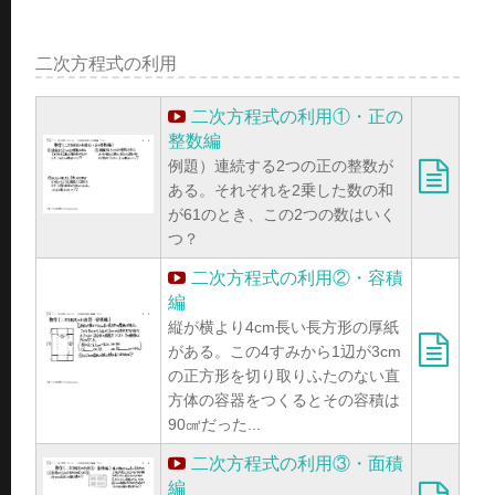
二次方程式の利用
二次方程式の利用①・正の
整数編
例題）連続する2つの正の整数が
ある。それぞれを2乗した数の和
が61のとき、この2つの数はいく
つ？
二次方程式の利用②・容積
編
縦が横より4cm長い長方形の厚紙
がある。この4すみから1辺が3cm
の正方形を切り取りふたのない直
方体の容器をつくるとその容積は
90㎤だった...
二次方程式の利用③・面積
編