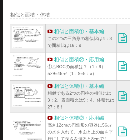
相似と面積・体積
相似と面積①・基本編
この2つの三角形の相似比は4：3
で面積比は16：9
相似と面積②・応用編
①△BOCの面積は？（1：9）
5×9=45㎠（1：9=5：x）
相似と体積①・基本編
相似である2つの円柱の相似比は
3：2、表面積比は9：4、体積比は
27：8！
相似と体積②・応用編
高さ12cmの円錐形の容器に56㎤
の水を入れて、水面と上の面を平
行にして深さを測ると8cmでし