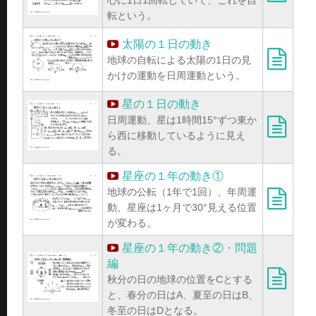
転という。
太陽の１日の動き
地球の自転による太陽の1日の見
かけの運動を日周運動という。
星の１日の動き
日周運動、星は1時間15°ずつ東か
ら西に移動しているように見え
る。
星座の１年の動き①
地球の公転（1年で1回）、年周運
動、星座は1ヶ月で30°見える位置
が変わる。
星座の１年の動き②・問題
編
秋分の日の地球の位置をCとする
と、春分の日はA、夏至の日はB、
冬至の日はDとなる。