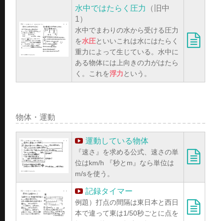
水中ではたらく圧力
（旧中
1）
水中でまわりの水から受ける圧力
を
水圧
といいこれは水にはたらく
重力によって生じている。水中に
ある物体には上向きの力がはたら
く。これを
浮力
という。
物体・運動
運動している物体
『速さ』を求める公式、速さの単
位はkm/h 『秒とm』なら単位は
m/sを使う。
記録タイマー
例題）打点の間隔は東日本と西日
本で違って東は1/50秒ごとに点を