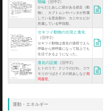
物編
（旧中2）
からだとあしに節がある節足（動
物）、カブトムシやバッタが所属
している昆虫類や、カニやエビが
所属している甲殻類。
セキツイ動物の出現と進化
（旧中2）
セキツイ動物は進化の過程でえら
呼吸から肺呼吸になって陸上でも
生活できるようになった。
進化の証拠
（旧中2）
ヒトのうで、クジラのひれ、コウ
モリのつばさイヌの前あしなど
相
同器官
。
運動・エネルギー