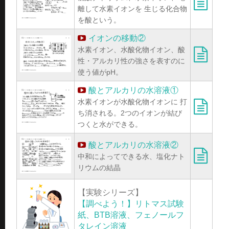
離して水素イオンを 生じる化合物
を酸という。
イオンの移動②
水素イオン、水酸化物イオン、酸
性・アルカリ性の強さを表すのに
使う値がpH。
酸とアルカリの水溶液①
水素イオンが水酸化物イオンに 打
ち消される。2つのイオンが結び
つくと水ができる。
酸とアルカリの水溶液②
中和によってできる水、塩化ナト
リウムの結晶
【実験シリーズ】
【調べよう！】リトマス試験
紙、BTB溶液、フェノールフ
タレイン溶液