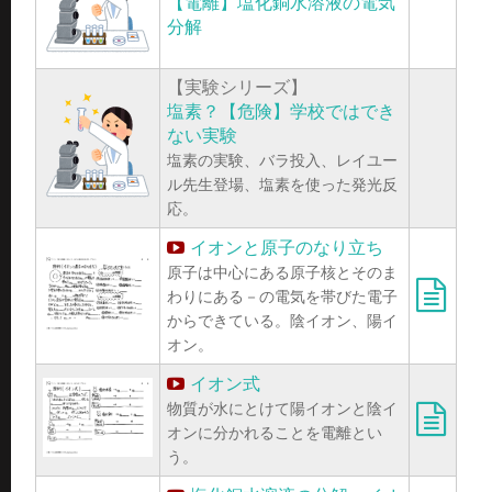
【電離】塩化銅水溶液の電気
分解
【実験シリーズ】
塩素？【危険】学校ではでき
ない実験
塩素の実験、バラ投入、レイユー
ル先生登場、塩素を使った発光反
応。
イオンと原子のなり立ち
原子は中心にある原子核とそのま
わりにある－の電気を帯びた電子
からできている。陰イオン、陽イ
オン。
イオン式
物質が水にとけて陽イオンと陰イ
オンに分かれることを電離とい
う。