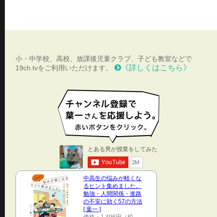
小・中学校、高校、放課後児童クラブ、子ども教室などで
《詳しくはこちら》
19ch.tvをご利用いただけます。
中高生の悩みが軽くな
るヒント集めました。
勉強・人間関係・進路
の不安に効く57の方法
[ 葉一 ]