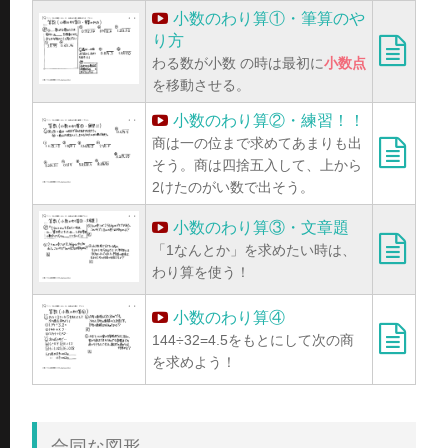
小数のわり算①・筆算のや
り方
わる数が小数 の時は最初に
小数点
を移動させる。
小数のわり算②・練習！！
商は一の位まで求めてあまりも出
そう。商は四捨五入して、上から
2けたのがい数で出そう。
小数のわり算③・文章題
「1なんとか」を求めたい時は、
わり算を使う！
小数のわり算④
144÷32=4.5をもとにして次の商
を求めよう！
合同な図形