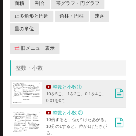
面積
割合
帯グラフ・円グラフ
正多角形と円周
角柱・円柱
速さ
量の単位
旧メニュー表示
整数・小数
整数と小数①
10を5こ、 1を2こ、0.1を4こ、
0.01を0こ...
整数と小数 ②
10倍すると、位が1けたあがる。
10分の1すると、位が1けたさが
る。