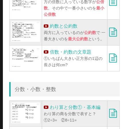
方の倍数に入っている数字が
公倍
数
。その中で一番小さいのを
最小
公倍数
約数と公約数
両方に入っているのが
公約数
で 一
番大きいのを
最大公約数
という。
倍数・約数の文章題
①いちばん大きい正方形の1辺の
長さは何cm?
分数・小数・整数
わり算と分数①・基本編
わり算の商を分数で表すと？
①2÷3= ②8÷11=