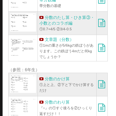
帯分数の基礎
分数のたし算・ひき算③・
小数とのコラボ編
①0.7+4/5 ②3/4-0.5
文章題（分数）
①1mの重さが5/6kgの鉄ぼうがあ
ります。この鉄ぼう4mだと何kg
でしょうか？
（参照：6年生）
分数のかけ算
①上と上、②下と下でかけ算する
だけ
分数のわり算
『÷』の①すぐ後ろを②ひっくり
返すだけ！！