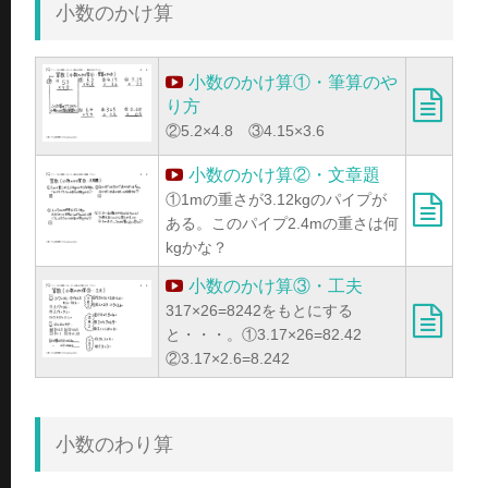
小数のかけ算
小数のかけ算①・筆算のや
り方
②5.2×4.8 ③4.15×3.6
小数のかけ算②・文章題
①1mの重さが3.12kgのパイプが
ある。このパイプ2.4mの重さは何
kgかな？
小数のかけ算③・工夫
317×26=8242をもとにする
と・・・。①3.17×26=82.42
②3.17×2.6=8.242
小数のわり算