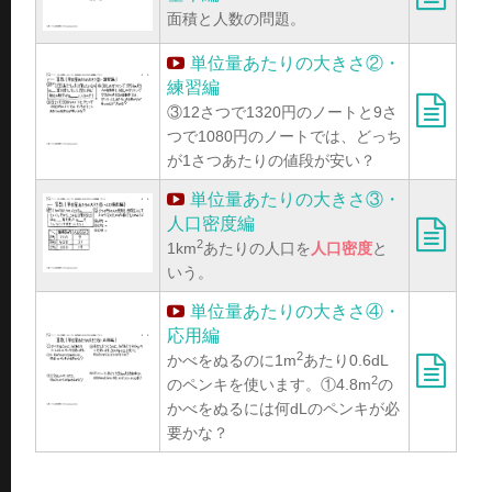
面積と人数の問題。
単位量あたりの大きさ②・
練習編
③12さつで1320円のノートと9さ
つで1080円のノートでは、どっち
が1さつあたりの値段が安い？
単位量あたりの大きさ③・
人口密度編
2
1km
あたりの人口を
人口密度
と
いう。
単位量あたりの大きさ④・
応用編
2
かべをぬるのに1m
あたり0.6dL
2
のペンキを使います。①4.8m
の
かべをぬるには何dLのペンキが必
要かな？