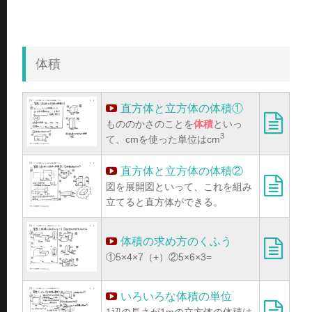
体積
直方体と立方体の体積①
もののかさのことを
体積
といっ
3
て、cmを使った単位はcm
直方体と立方体の体積②
図を展開図といって、これを組み
立てると直方体ができる。
体積の求め方のくふう
①5×4×7（+）②5×6×3=
いろいろな体積の単位
1辺の長さが1mの立方体の体積は