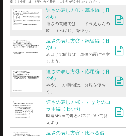
※（旧小6）は、6年生から5年生に学習が移行したものです。
速さの表し方①・基本編（旧
小6）
速さの問題では、「ドラえもんの
鈴」（みはじ）を使う。
速さの表し方②・練習編（旧
小6）
みはじの問題は、単位の罠に注意
しよう。
速さの表し方③・応用編（旧
小6）
ややこしい時間は、分数を使お
う。
速さの表し方④・ｘ ｙとのコ
ラボ編（旧小6）
時速56kmで走るバスについて答
えよう！
速さの表し方⑤・比べる編