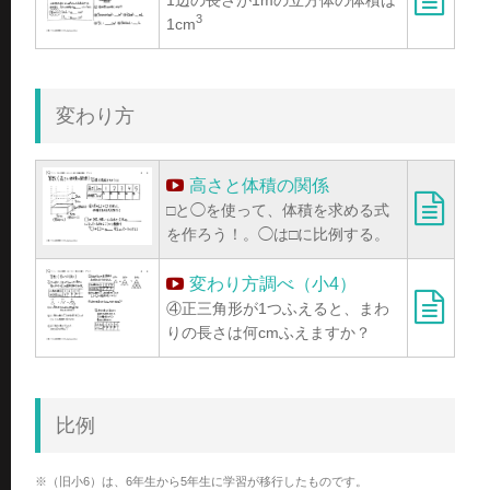
3
1cm
変わり方
高さと体積の関係
□と◯を使って、体積を求める式
を作ろう！。◯は□に比例する。
変わり方調べ（小4）
④正三角形が1つふえると、まわ
りの長さは何cmふえますか？
比例
※（旧小6）は、6年生から5年生に学習が移行したものです。