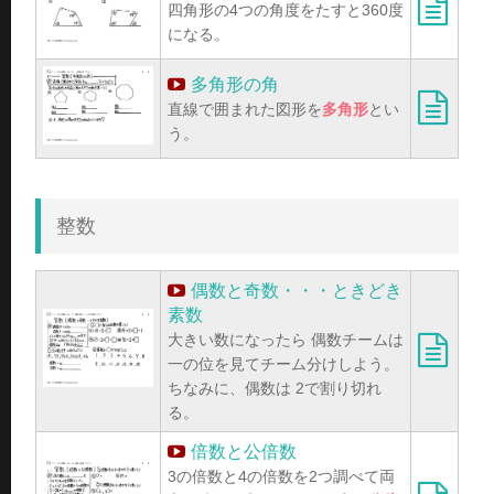
四角形の4つの角度をたすと360度
になる。
多角形の角
直線で囲まれた図形を
多角形
とい
う。
整数
偶数と奇数・・・ときどき
素数
大きい数になったら 偶数チームは
一の位を見てチーム分けしよう。
ちなみに、偶数は 2で割り切れ
る。
倍数と公倍数
3の倍数と4の倍数を2つ調べて両