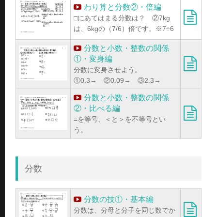
わり算と分数②・倍編
□にあてはまる分数は？ ②7kg
は、6kgの（7/6）倍です。※7÷6
分数と小数・整数の関係
①・変身編
分数に変身させよう。
①0.3→ ②0.09→ ③2.3→
分数と小数・整数の関係
②・比べる編
=を等号、＜と＞を不等号とい
う。
分数
分数の技①・基本編
分数は、分母と分子を同じ数でか