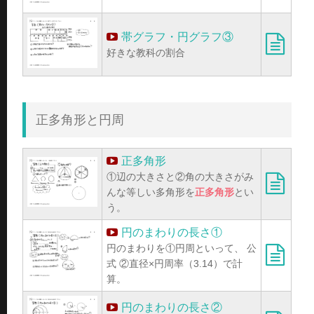
帯グラフ・円グラフ③
好きな教科の割合
正多角形と円周
正多角形
①辺の大きさと②角の大きさがみ
んな等しい多角形を
正多角形
とい
う。
円のまわりの長さ①
円のまわりを①円周といって、 公
式 ②直径×円周率（3.14）で計
算。
円のまわりの長さ②