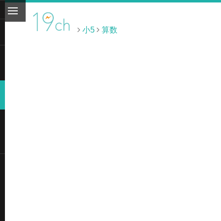
小5
算数
ト