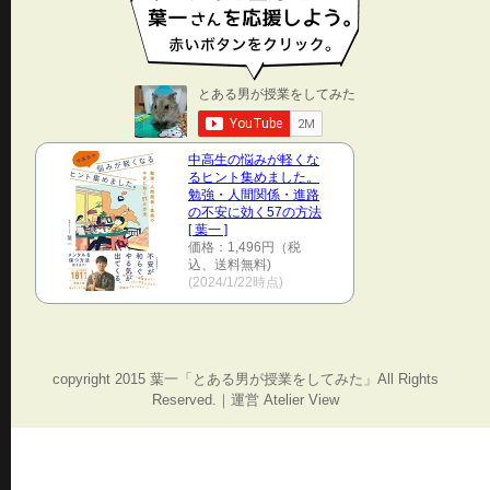
中高生の悩みが軽くな
るヒント集めました。
勉強・人間関係・進路
の不安に効く57の方法
[ 葉一 ]
価格：1,496円（税
込、送料無料)
(2024/1/22時点)
copyright 2015 葉一「とある男が授業をしてみた」All Rights
Reserved.｜運営 Atelier View