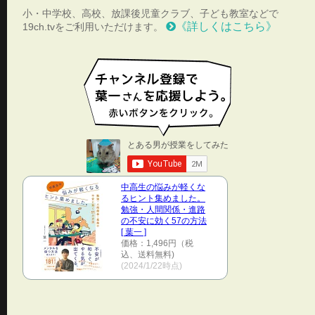
小・中学校、高校、放課後児童クラブ、子ども教室などで
《詳しくはこちら》
19ch.tvをご利用いただけます。
中高生の悩みが軽くな
るヒント集めました。
勉強・人間関係・進路
の不安に効く57の方法
[ 葉一 ]
価格：1,496円（税
込、送料無料)
(2024/1/22時点)